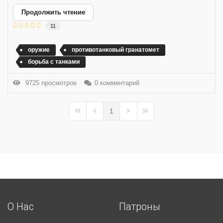
Продолжить чтение
11
оружие
противотанковый гранатомет
борьба с танками
9725 просмотров
0 комментарий
1
First Page
Previous Page
Next Page
Last Page
О Нас
Патроны