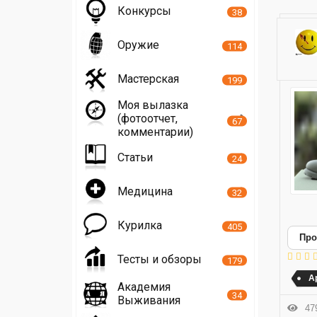
Конкурсы
38
Оружие
114
Мастерская
199
Моя вылазка
(фотоотчет,
67
комментарии)
Статьи
24
Медицина
32
Курилка
405
Про
Тесты и обзоры
179
A
Академия
34
Выживания
479