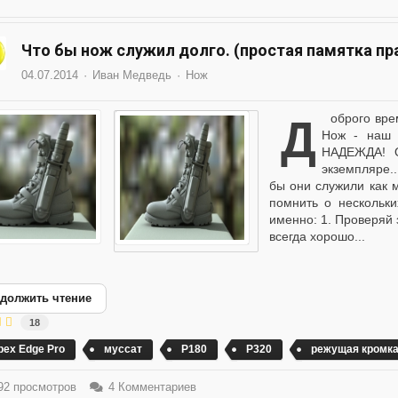
Что бы нож служил долго. (простая памятка пр
04.07.2014
Иван Медведь
Нож
Доброго времени суток, камарад! Нож - наш друг и спутник.
Нож - наш 
НАДЕЖДА! О
экземпляре..
бы они служили как м
помнить о нескольки
именно: 1. Проверяй 
всегда хорошо...
должить чтение
18
pex Edge Pro
муссат
Р180
Р320
режущая кромк
2 просмотров
4 Комментариев