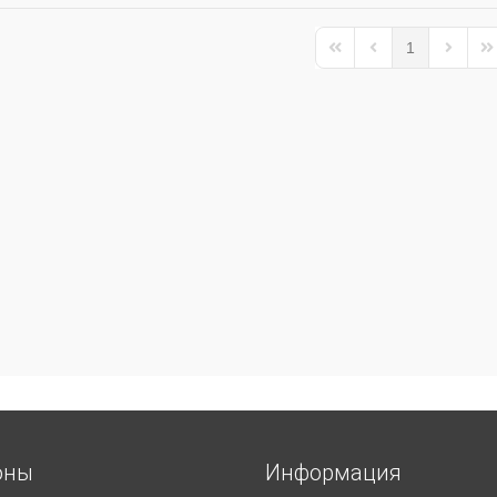
1
First Page
Previous Page
Next Pa
La
оны
Информация