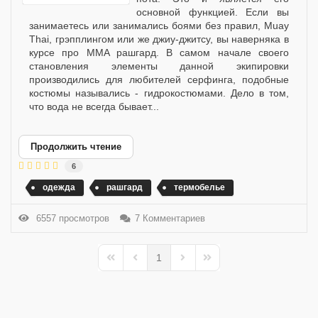
основной функцией. Если вы
занимаетесь или занимались боями без правил, Muay
Thai, грэпплингом или же джиу-джитсу, вы наверняка в
курсе про MMA рашгард. В самом начале своего
становления элементы данной экипировки
производились для любителей серфинга, подобные
костюмы назывались - гидрокостюмами. Дело в том,
что вода не всегда бывает...
Продолжить чтение
6
одежда
рашгард
термобелье
6557 просмотров
7 Комментариев
1
First Page
Previous Page
Next Page
Last Page