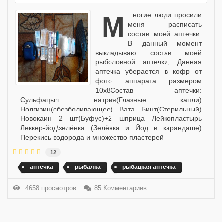
Многие люди просили
меня расписать
состав моей аптечки.
В данный момент
выкладываю состав моей
рыболовной аптечки, Данная
аптечка уберается в кофр от
фото аппарата размером
10x8Состав аптечки:
Сульфацыл натрия(Глазные капли)
Нолгизин(обезболивающее) Вата Бинт(Стерильный)
Новокаин 2 шт(Буфус)+2 шприца Лейкопластырь
Леккер-йод\зелёнка (Зелёнка и Йод в карандаше)
Перекись водорода и множество пластерей
12
аптечка
рыбалка
рыбацкая аптечка
4658 просмотров
85 Комментариев