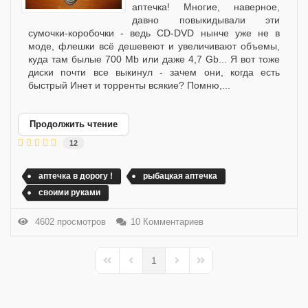
аптечка! Многие, наверное,
давно повыкидывали эти
сумочки-коробочки - ведь CD-DVD нынче уже не в
моде, флешки всё дешевеют и увеличивают объемы,
куда там былые 700 Mb или даже 4,7 Gb... Я вот тоже
диски почти все выкинул - зачем они, когда есть
быстрый Инет и торренты всякие? Помню,...
Продолжить чтение
12
аптечка в дорогу !
рыбацкая аптечка
своими руками
4602 просмотров
10 Комментариев
1
First Page
Previous Page
Next Page
Last Page