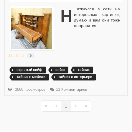
наткнулся в сети на
интересные картинки,
думаю и вам они тоже
понравятся
9
скрытый сейф
сейф
тайник
тайник в мебели
тайник в интерьере
3568 просмотров
13 Комментариев
1
First Page
Previous Page
Next Page
Last Page