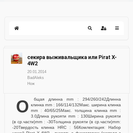
секира выживальщика или Pirat X-
4W2
20.01.2014
BadAleks
Нож
Общая длинна mm : 294/260/242Длинна
клинка mm : 166/114/132Макс. ширина клинка
mm : 40/65/25Макс. толщина клинка mm :
3.0Длина рукояти mm : 130Ширина рукояти
(в ср.части)mm : -30Толщина рукояти (в ср.части)mm:
-20Твердость клинка HRC : 56Комлектация: Набор