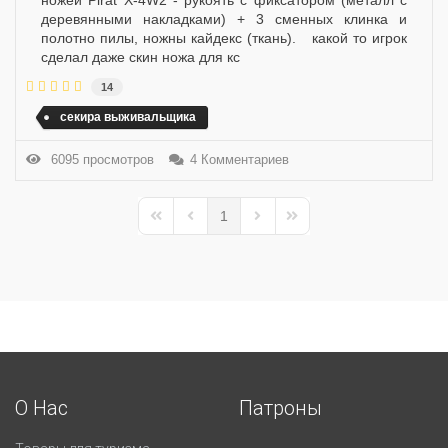
ножей Pirat X-4W2 - рукоять с фиксатором (металл с
деревянными накладками) + 3 сменных клинка и
полотно пилы, ножны кайдекс (ткань). какой то игрок
сделал даже скин ножа для кс
14
секира выживальщика
6095 просмотров
4 Комментариев
1
First Page
Previous Page
Next Page
Last Page
О Нас
Патроны