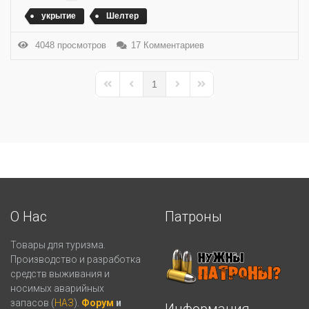
укрытие
Шелтер
4048 просмотров
17 Комментариев
1
First Page
Previous Page
Next Page
Last Page
О Нас
Патроны
Товары для туризма.
Производство и разработка
средств выживания и
носимых аварийных
запасов (
НАЗ
).
Форум
и
Информация