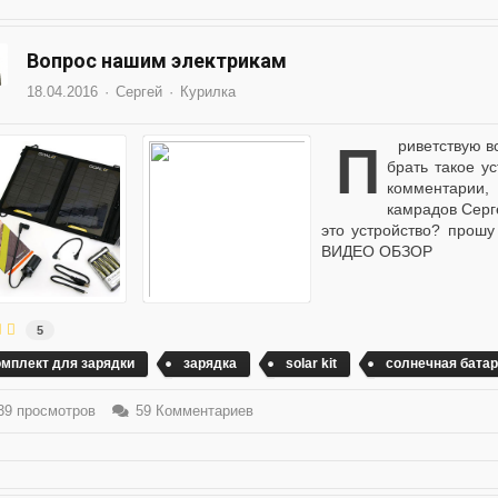
Вопрос нашим электрикам
18.04.2016
Сергей
Курилка
Приветствую всех камрадов и прошу Вашего совета, собрался
брать такое у
комментарии
камрадов Серге
это устройство? прошу
ВИДЕО ОБЗОР
5
омплект для зарядки
зарядка
solar kit
солнечная батар
9 просмотров
59 Комментариев