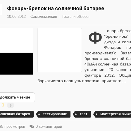
Фонарь-брелок на солнечной батарее
10.06.2012
Самоломалкин
Тесты и обзоры
Фонарь-брелок Эра B27 является топовой моделью в
"брелочном
диода и солн
Фонарик по
производителя): Заяв
брелок с солнечной ба
40мАч солнечная батар
уточнение: 20 часов
фактора 2032. Общи
бархатистого наощупь пластика, приятного,...
должить чтение
5
олнечная батарея
тестирование
тест
мастерская выж
5 просмотров
0 комментарий