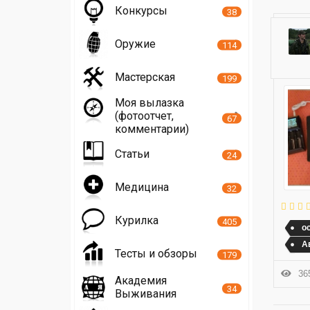
Конкурсы
38
Оружие
114
Мастерская
199
Моя вылазка
(фотоотчет,
67
комментарии)
Статьи
24
Медицина
32
Курилка
405
о
А
Тесты и обзоры
179
365
Академия
34
Выживания