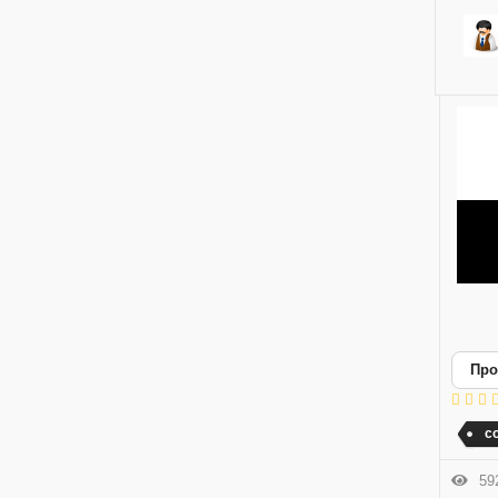
Про
с
592