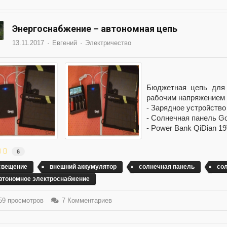
Энергоснабжение – автономная цепь
13.11.2017
Евгений
Электричество
Бюджетная цепь для 
рабочим напряжением 
- Зарядное устройство 
- Солнечная панель Go
- Power Bank QiDian 19
6
свещение
внешний аккумулятор
солнечная панель
сол
втономное электроснабжение
9 просмотров
7 Комментариев