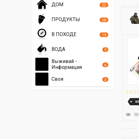
ДОМ
22
ПРОДУКТЫ
28
В ПОХОДЕ
19
ВОДА
5
Выживай -
6
Информация
Свои
3
к
383