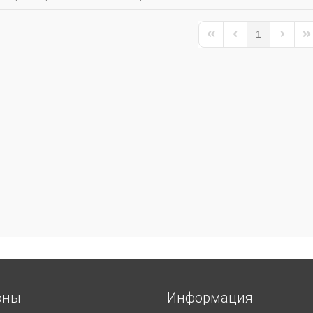
1
First Page
Previous Page
Next Pa
La
оны
Информация