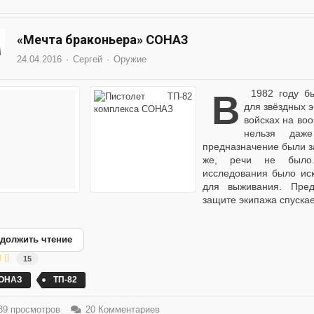
«Мечта браконьера» СОНАЗ
24.04.2016
Сергей
Оружие
В 1982 году было спроектировано оружие, предназначенное
для звёздных э
войсках на во
нельзя даж
предназначение были з
же, речи не было.
исследования было ис
для выживания. Пред
защите экипажа спускае
должить чтение
15
ОНАЗ
ТП-82
9 просмотров
20 Комментариев