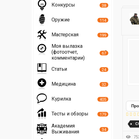
Конкурсы
38
Оружие
114
Мастерская
199
Моя вылазка
(фотоотчет,
67
комментарии)
Статьи
24
Медицина
32
Курилка
405
Про
Тесты и обзоры
179
С
Академия
34
Выживания
753