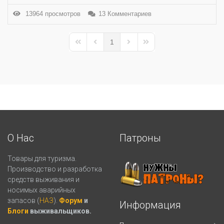
13964 просмотров
13 Комментариев
1
First Page
Previous Page
Next Page
Last Page
О Нас
Патроны
Товары для туризма.
Производство и разработка
средств выживания и
носимых аварийных
запасов (
НАЗ
).
Форум
и
Информация
Блоги
выживальщиков.