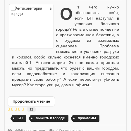
От чего нужно
обезопасить себя,
если БП наступил в
условиях большого
города? Речь в статье пойдет не
о кратковременном бедствии, а
о худшем из возможных
сценариев. Проблема
выживания в условиях разрухи
и кризиса особо сильно коснется именно городских
жителей.1. Антисанитария. Это не самая приятная
мысль, но представьте, что будет с вашим городом,
если водоснабжение и канализация внезапно
прекратят свою работу? А если перестанут убирать
мусор? Как скоро улицы, дома и офисы...
Продолжить чтение
12
БП
выжить в городе
проблемы
4456 просмотров
2 Комментариев