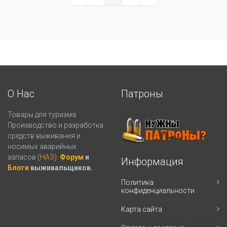
First Page
Previous Page
Next Page
Last Page
О Нас
Патроны
Товары для туризма.
Производство и разработка
средств выживания и
носимых аварийных
запасов (
НАЗ
).
Форум
и
Информация
Блоги
выживальщиков.
Политика
конфиденциальности
Карта сайта