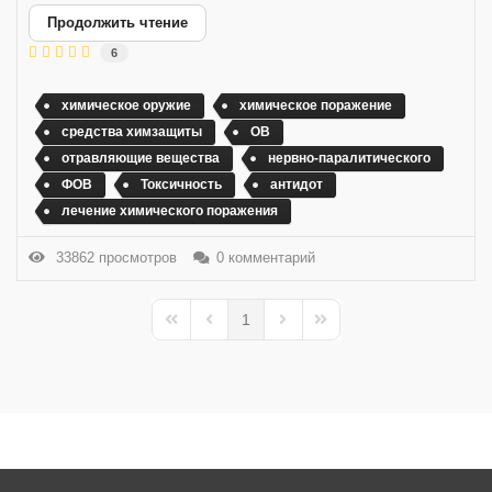
Продолжить чтение
6
химическое оружие
химическое поражение
средства химзащиты
ОВ
отравляющие вещества
нервно-паралитического
ФОВ
Токсичность
антидот
лечение химического поражения
33862 просмотров
0 комментарий
1
First Page
Previous Page
Next Page
Last Page