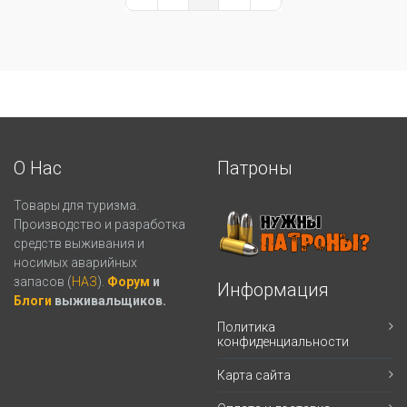
First Page
Previous Page
Next Page
Last Page
О Нас
Патроны
Товары для туризма.
Производство и разработка
средств выживания и
носимых аварийных
запасов (
НАЗ
).
Форум
и
Информация
Блоги
выживальщиков.
Политика
конфиденциальности
Карта сайта