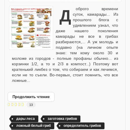
Доброго времени
суток, камарады... Из
прошлого блога с
удивлением узнал, что
даже нашего поколения
камарады не все в грибах
разбираются,... А уж молодь и
подавно (на личном опыте
знаю: тем кому около 30 и
моложе из городов - полные профаны обычно... из
корзинки 1/2, а то и 2/3 в компост...) Поэтому вот
кратенький ликбез о том, что собираем и как лечимся,
если не то съели. Во-первых, стоит помнить, что все
ложные...
Продолжить чтение
13
дары леса
заготовка грибов
ложный белый гриб
определитель грибов