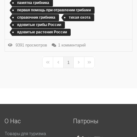
памятка грибника
первая помощь при отравлении грибами
справочник грибника
тихая охота
ядовитые грибы России
ядовитые растения России
9391 просмотров
1 комментарий
1
First Page
Previous Page
Next Page
Last Page
О Нас
Патроны
Товары для туризма.