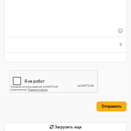
-
-
-
-
-
-
-
-
-
-
-
-
-
-
-
-
-
-
-
-
-
-
-
-
-
-
-
0
-
-
-
-
-
-
Отправить
Загрузить еще