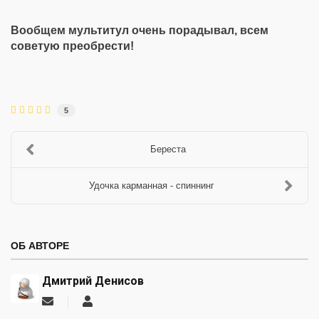
Вообщем мультитул очень порадывал, всем
советую преобрести!
5
Береста
Удочка карманная - спиннинг
ОБ АВТОРЕ
Дмитрий Денисов
Подписаться
Дмитрий
на
Денисов