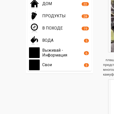
ДОМ
22
ПРОДУКТЫ
28
В ПОХОДЕ
19
ВОДА
5
Выживай -
6
Информация
плащ
Свои
предс
3
много
камуфл