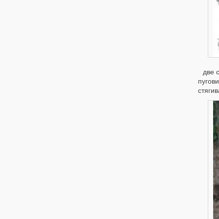
две 
пугов
стягив