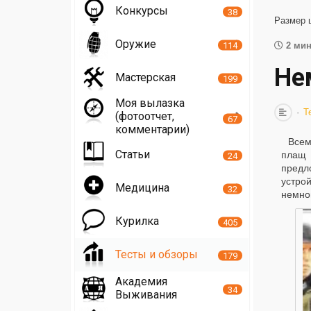
Конкурсы
38
Размер 
Оружие
114
2 мин
Не
Мастерская
199
Моя вылазка
Т
(фотоотчет,
67
комментарии)
Всем
Статьи
плащ 
24
предл
устро
Медицина
32
немног
Курилка
405
Тесты и обзоры
179
Академия
34
Выживания