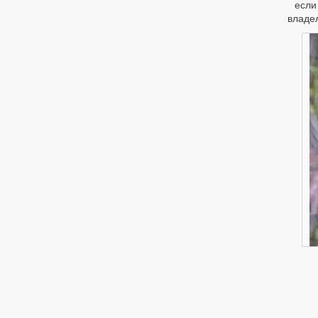
если
владел