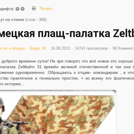
+
–
Печать
шрифта:
ут на чтение
(слов - 369)
мецкая плащ-палатка Zelt
есты и обзоры
Борис 34
16.08.2013
14741 просмотров
38 Коммент
 доброго времени суток! Не зря говорят, что всё новое это хорош
палатка Zeltbahn 31 времён великой отечественной и так она 
ожение одновременно .Обращаюсь к отцам- командирам , а что 
йство практичное и гениально простое, + ко всему это фактическ
о истории...