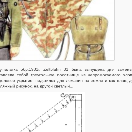
-палатка обр.1931г. Zeltblahn 31 была выпущена для замен
тавляла собой треугольное полотнище из непромокаемого хлоп
целевое укрытие, подстилка для лежания на земле и как плащ-
яжный рисунок, на другой светлый...