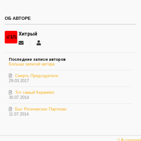
ОБ АВТОРЕ
Хитрый
Подписаться
Хитрый
на
обновление
Последние записи авторов
автора
Больше записей автора
Смерть Председателя
29.03.2017
Тот самый Керамбит.
30.07.2014
Быт Рогачевских Партизан
11.07.2014
0
commen