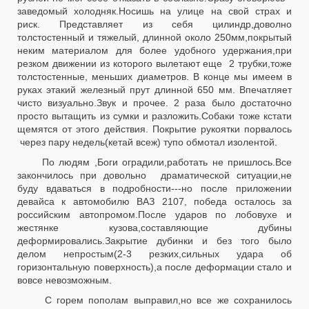
заведомый холодняк.Носишь на улице на свой страх и
риск. Представляет из себя цилиндр,доволно
толстостенный и тяжелый, длинной около 250мм,покрытый
неким материалом для более удобного удержания,при
резком движении из которого вылетают еще 2 трубки,тоже
толстостенные, меньших диаметров. В конце мы имеем в
руках этакий железный прут длинной 650 мм. Впечатляет
чисто визуально.Звук и прочее. 2 раза было достаточно
просто вытащить из сумки и разложить.Собаки тоже кстати
щемятся от этого действия. Покрытие рукоятки порвалось
через пару недель(кетай всеж) тупо обмотал изолентой.
По людям ,Боги оградили,работать не пришлось.Все
закончилось при довольно драматической ситуации,не
буду вдаваться в подробности---но после приложении
девайса к автомобилю ВАЗ 2107, победа осталось за
российским автопромом.После ударов по лобовухе и
жестянке кузова,составляющие дубины
деформировались.Закрытие дубинки и без того было
делом непростым(2-3 резких,сильных удара об
горизонтальную поверхность),а после деформации стало и
вовсе невозможным.
С горем пополам выправил,но все же сохранилось