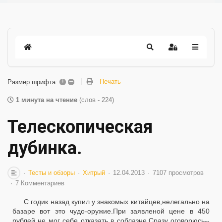
+
–
Печать
Размер шрифта:
1 минута на чтение
(слов - 224)
Телескопическая
дубинка.
Тесты и обзоры
Хитрый
12.04.2013
7107 просмотров
7 Комментариев
С годик назад купил у знакомых китайцев,нелегально на
базаре вот это чудо-оружие.При заявленой цене в 450
рублей не мог себе отказать в соблазне.Сразу оговорюсь--