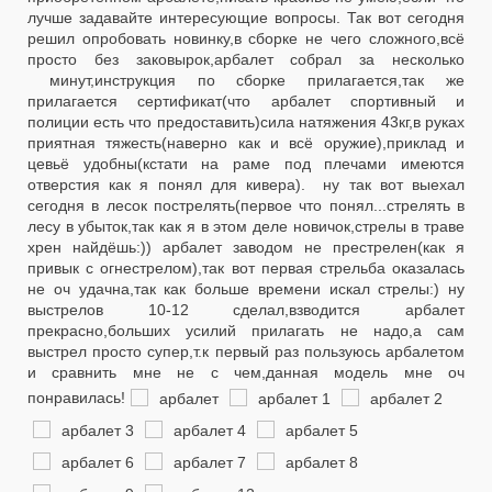
лучше задавайте интересующие вопросы. Так вот сегодня
решил опробовать новинку,в сборке не чего сложного,всё
просто без заковырок,арбалет собрал за несколько
минут,инструкция по сборке прилагается,так же
прилагается сертификат(что арбалет спортивный и
полиции есть что предоставить)сила натяжения 43кг,в руках
приятная тяжесть(наверно как и всё оружие),приклад и
цевьё удобны(кстати на раме под плечами имеются
отверстия как я понял для кивера). ну так вот выехал
сегодня в лесок пострелять(первое что понял...стрелять в
лесу в убыток,так как я в этом деле новичок,стрелы в траве
хрен найдёшь:)) арбалет заводом не престрелен(как я
привык с огнестрелом),так вот первая стрельба оказалась
не оч удачна,так как больше времени искал стрелы:) ну
выстрелов 10-12 сделал,взводится арбалет
прекрасно,больших усилий прилагать не надо,а сам
выстрел просто супер,т.к первый раз пользуюсь арбалетом
и сравнить мне не с чем,данная модель мне оч
понравилась!