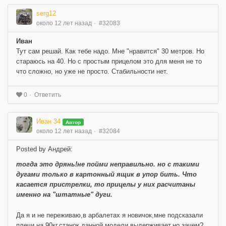
serg12
около 12 лет назад
#32083
Иван
Тут сам решай. Как тебе надо. Мне "нравится" 30 метров. Но
стараюсь на 40. Но с простым прицелом это для меня не то
что сложно, но уже не просто. Стабильности нет.
Ответить
0
Иван 34
Автор
около 12 лет назад
#32084
Posted by Андрей:
тогда это дрянь!не пойми неправильно. но с такими
дугами только в картонный ящик в упор бить. Что
касается пристрелки, то прицелы у них расчитаны
именно на "штатные" дуги.
Да я и не переживаю,в арбалетах я новичок,мне подсказали
плечи на 90кг.станок данной модели выдерживает.но зачем?