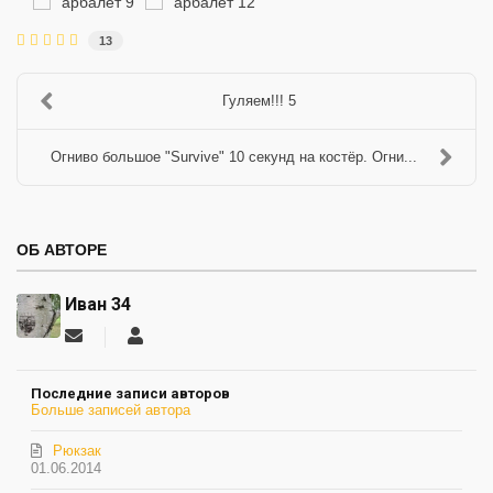
13
Гуляем!!! 5
Огниво большое "Survive" 10 секунд на костёр. Огни...
ОБ АВТОРЕ
Иван 34
Подписаться
Иван
на
34
обновление
Последние записи авторов
автора
Больше записей автора
Рюкзак
01.06.2014