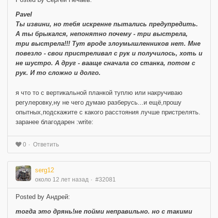
Pavel
Ты извини, но тебя искренне пытались предупредить.
А ты брыкался, непонятно почему - три выстрела,
три выстрела!!! Тут вроде злоумышленников нет. Мне
повезло - свои пристреливал с рук и получилось, хоть и
не шустро. А друг - вааще сначала со станка, потом с
рук. И то сложно и долго.
я что то с вертикальной планкой туплю или накручиваю
регулеровку,ну не чего думаю разберусь...и ещё,прошу
опытных,подскажите с какого расстояния лучше пристрелять.
заранее благодарен :write:
Ответить
0
serg12
около 12 лет назад
#32081
Posted by Андрей:
тогда это дрянь!не пойми неправильно. но с такими