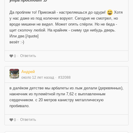
утра простоит :D
Да проблем то! Приезжай - настреляешься до одури!
Хотя
у нас даже из под колючки воруют. Сегодня не смотрел, но
вроде мишени не видел. Может опять спёрли. Но не беда -
щит сколочу любой. На крайняк - сниму где нибудь дверь.
Или две.[/quote]
везёт :-)
Ответить
0
Андрей
около 12 лет назад
#32088
в далёком детстве мы арбалеты из лыж делали (деревянных),
накнечник из пулемётной пули 7,62 с выплавленным
сердечником. с 20 метров канистру металлическую
пробивало.
Ответить
0