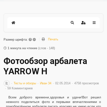
+
–
Печать
Размер шрифта:
1 минута на чтение
(слов - 148)
Фотообзор арбалета
YARROW H
Тесты и обзоры
Иван 34
02.05.2014
4758 просмотров
59 Комментариев
Всем доброго времени,здоровья и удачи!Вот решил
немного поделиться фото и первыми впячатлениями о
приобретённом арбалете,писать красиво не умею,если что