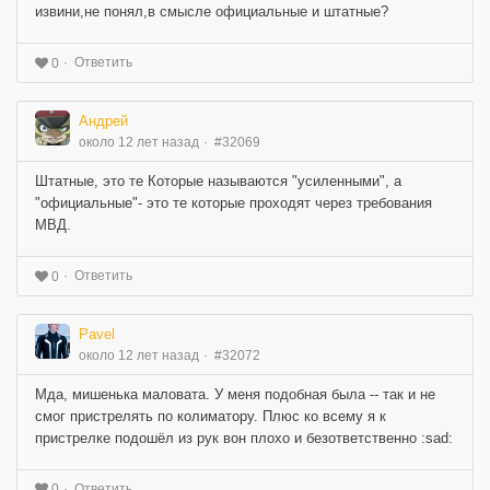
извини,не понял,в смысле официальные и штатные?
Ответить
0
Андрей
около 12 лет назад
#32069
Штатные, это те Которые называются "усиленными", а
"официальные"- это те которые проходят через требования
МВД.
Ответить
0
Pavel
около 12 лет назад
#32072
Мда, мишенька маловата. У меня подобная была -- так и не
смог пристрелять по колиматору. Плюс ко всему я к
пристрелке подошёл из рук вон плохо и безответственно :sad:
Ответить
0