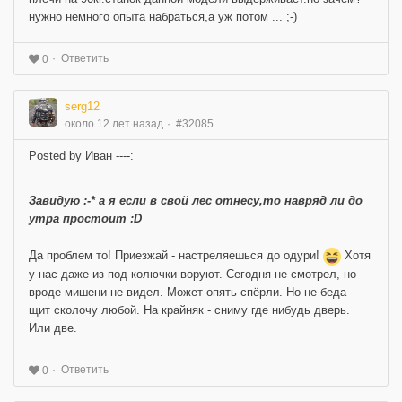
нужно немного опыта набраться,а уж потом ... ;-)
Ответить
0
serg12
около 12 лет назад
#32085
Posted by Иван ----:
Завидую :-* а я если в свой лес отнесу,то навряд ли до
утра простоит :D
Да проблем то! Приезжай - настреляешься до одури!
Хотя
у нас даже из под колючки воруют. Сегодня не смотрел, но
вроде мишени не видел. Может опять спёрли. Но не беда -
щит сколочу любой. На крайняк - сниму где нибудь дверь.
Или две.
Ответить
0