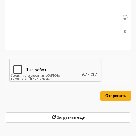
-
-
-
-
-
-
-
-
-
-
-
-
-
-
-
-
-
-
0
-
-
-
-
-
-
Отправить
Загрузить еще