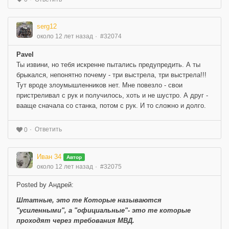
serg12
около 12 лет назад
#32074
Pavel
Ты извини, но тебя искренне пытались предупредить. А ты
брыкался, непонятно почему - три выстрела, три выстрела!!!
Тут вроде злоумышленников нет. Мне повезло - свои
пристреливал с рук и получилось, хоть и не шустро. А друг -
вааще сначала со станка, потом с рук. И то сложно и долго.
Ответить
0
Иван 34
Автор
около 12 лет назад
#32075
Posted by Андрей:
Штатные, это те Которые называются
"усиленными", а "официальные"- это те которые
проходят через требования МВД.