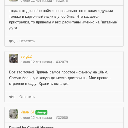
около 12 лет назад
#32078
тогда это дрянь!не пойми неправильно. но с такими дугами
только в картонный ящик в упор бить. Что касается
пристрелки, то прицелы у них расчитаны именно на "штатные"
дуги.
Ответить
0
serg12
около 12 лет назад
#32079
Вот это точно! Причём самое простое - фанеру на 10мм.
Самую большую какую до места доставишь. Мне проще -
стреляю в саду. Хранить есть где.
Ответить
0
Иван 34
Автор
около 12 лет назад
#32080
Posted by Сергей Нечаев: