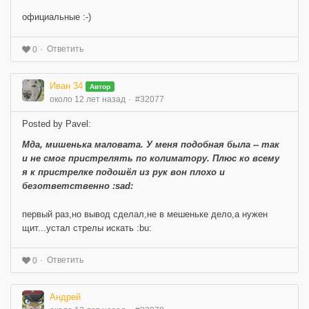
официальные :-)
Ответить
0
Иван 34
Автор
около 12 лет назад
#32077
Posted by Pavel:
Мда, мишенька маловата. У меня подобная была -- так
и не смог пристрелять по колиматору. Плюс ко всему
я к пристрелке подошёл из рук вон плохо и
безответственно :sad:
первый раз,но вывод сделал,не в мешеньке дело,а нужен
щит...устал стрелы искать :bu:
Ответить
0
Андрей