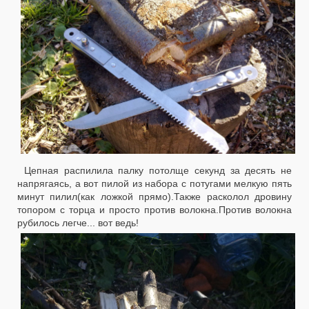
Цепная распилила палку потолще секунд за десять не
напрягаясь, а вот пилой из набора с потугами мелкую пять
минут пилил(как ложкой прямо).Также расколол дровину
топором с торца и просто против волокна.Против волокна
рубилось легче... вот ведь!