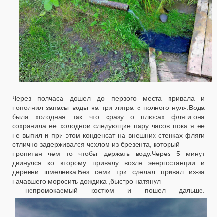
Через полчаса дошел до первого места привала и
пополнил запасы воды на три литра с полного нуля.Вода
была холодная так что сразу о плюсах фляги:она
сохранила ее холодной следующие пару часов пока я ее
не выпил и при этом конденсат на внешних стенках фляги
отлично задерживался чехлом из брезента, который
пропитан чем то чтобы держать воду.Через 5 минут
двинулся ко второму привалу возле энергостанции и
деревни шмелевка.Без семи три сделал привал из-за
начавшего моросить дождика ,быстро натянул
непромокаемый костюм и пошел дальше.