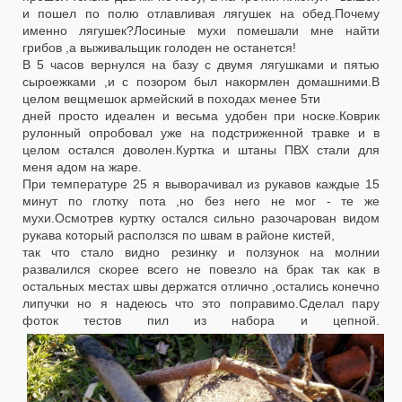
и пошел по полю отлавливая лягушек на обед.Почему
именно лягушек?Лосиные мухи помешали мне найти
грибов ,а выживальщик голоден не останется!
В 5 часов вернулся на базу с двумя лягушками и пятью
сыроежками ,и с позором был накормлен домашними.В
целом вещмешок армейский в походах менее 5ти
дней просто идеален и весьма удобен при носке.Коврик
рулонный опробовал уже на подстриженной травке и в
целом остался доволен.Куртка и штаны ПВХ стали для
меня адом на жаре.
При температуре 25 я выворачивал из рукавов каждые 15
минут по глотку пота ,но без него не мог - те же
мухи.Осмотрев куртку остался сильно разочарован видом
рукава который расползся по швам в районе кистей,
так что стало видно резинку и ползунок на молнии
развалился скорее всего не повезло на брак так как в
остальных местах швы держатся отлично ,остались конечно
липучки но я надеюсь что это поправимо.Сделал пару
фоток тестов пил из набора и цепной.