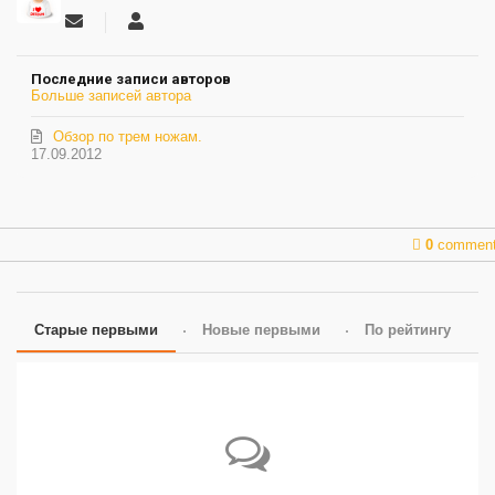
Подписаться
лев
на
черников
обновление
Последние записи авторов
автора
Больше записей автора
Обзор по трем ножам.
17.09.2012
0
commen
Старые первыми
Новые первыми
По рейтингу