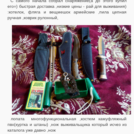
С самого начала собрал снаряжение(а до этого купил
его=) быстрая доставка ,низкие цены - рай для выживания)
:котелок, фляга и вещмешок армейские ,пила цепная
ручная ,коврик рулонный,
лопата многофункциональная ,костюм камуфляжный
пвх(куртка и штаны) ,нож выживальщика который исчез из
каталога уже давно ,нож