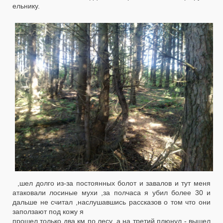
ельнику.
,шел долго из-за постоянных болот и завалов и тут меня
атаковали лосиные мухи ,за полчаса я убил более 30 и
дальше не считал ,наслушавшись рассказов о том что они
заползают под кожу я
прошел только два км по лесу, а на третий плюнул - вышел