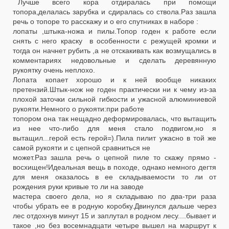
Лучше всего кора отдиралась при помощи
топора,делалась зарубка и сдиралась со ствола.Раз зашла
речь о топоре то расскажу и о его спутниках в наборе :
лопаты ,штыка-ножа и пилы.Топор годен к работе если
снять с него краску в особенности с режущей кромки и
тогда он начнет рубить ,а не отскакивать как возмущались в
комментариях недовольные и сделать деревянную
рукоятку очень неплохо.
Лопата копает хорошо и к ней вообще никаких
претензий.Штык-нож не годен практически ни к чему из-за
плохой заточки сильной гибкости и ужасной алюминиевой
рукояти.Немного о рукояти:при работе
топором она так нещадно деформировалась, что вытащить
из нее что-либо для меня стало подвигом,но я
вытащил...герой есть герой=).Пила пилит ужасно в той же
самой рукояти и с цепной сравниться не
может.Раз зашла речь о цепной пиле то скажу прямо -
восхищен!Идеальная вещь в походе, однако немного дегтя
для меня оказалось в ее складываемости то ли от
рождения руки кривые то ли на заводе
мастера своего дела, но я складываю по два-три раза
чтобы убрать ее в родную коробку.Двинулся дальше через
лес отдохнув минут 15 и заплутал в родном лесу....бывает и
такое ,но без восемнадцати четыре вышел на маршрут к