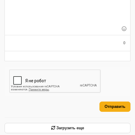
-
-
-
-
-
-
-
-
-
-
-
-
-
-
-
-
-
-
-
-
-
-
-
-
-
-
-
0
-
-
-
-
-
-
Отправить
Загрузить еще