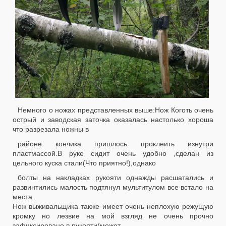
Немного о ножах представленных выше:Нож Коготь очень
острый и заводская заточка оказалась настолько хороша
что разрезала ножны в
районе кончика пришлось проклеить изнутри
пластмассой.В руке сидит очень удобно ,сделан из
цельного куска стали(Что приятно!),однако
болты на накладках рукояти однажды расшатались и
развинтились малость подтянул мультитулом все встало на
места.
Нож выживальщика также имеет очень неплохую режущую
кромку но лезвие на мой взгляд не очень прочно
зафиксировано в рукояти(может