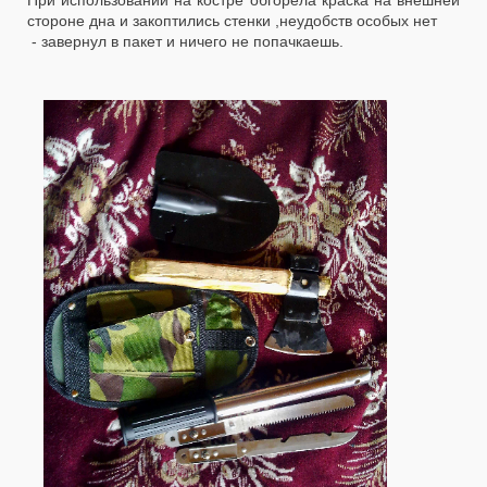
При использовании на костре обгорела краска на внешней
стороне дна и закоптились стенки ,неудобств особых нет
- завернул в пакет и ничего не попачкаешь.