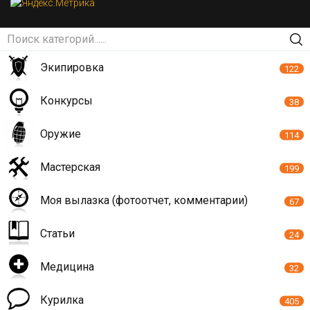
Экипировка
122
Конкурсы
38
Оружие
114
Мастерская
199
Моя вылазка (фотоотчет, комментарии)
67
Статьи
24
Медицина
32
Курилка
405