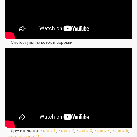
Снегоступы из веток и веревки
Дручие части:
часть 1
,
часть 2
,
часть 3
,
часть 4
,
часть 5
,
часть 7
,
часть 8
.