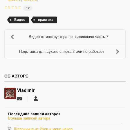
12
Видео
практика
Видео от инструктора по выживанию часть 7
Подставка для сухого спирта 2 или не работает
ОБ АВТОРЕ
Vladimir
Подписаться
Vladimir
на
обновление
Последние записи авторов
автора
Больше записей автора
Щепочница из Икеи и мини набор