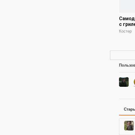
Самод
с грил
Костер
Пользов
Стар