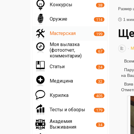
Конкурсы
38
Размер 
Оружие
114
1 мин
Ще
Мастерская
199
Моя вылазка
М
(фотоотчет,
67
комментарии)
Всем
Статьи
24
Пару
на Ваш
Медицина
32
Взяв
Отмети
Курилка
405
Тесты и обзоры
179
Академия
34
Выживания