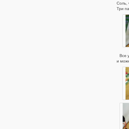
Соль, 
Три па
Все 
и можн