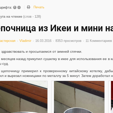
+
–
Печать
шрифта:
ута на чтение
(слов - 128)
почница из Икеи и мини н
астерская
Vladimir
16.03.2016
8353 просмотров
11 Комментариев
 здравствовать и просыпаемся от зимней спячки.
 месяцев назад прикупил сушилку в икее для использования ее в 
 суд.
 щепочницу примерил к проверенному китайскому котелку, дабы
л и вырезал ножницами по металлу за 5 минут. Затем доработал н