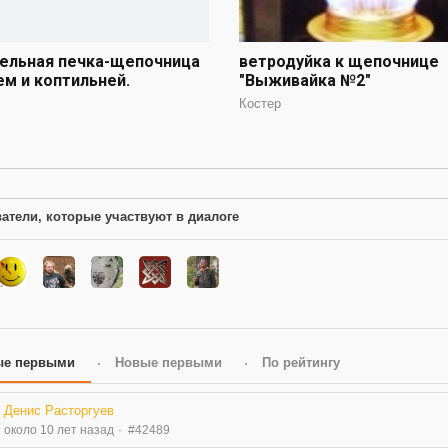
ельная печка-щепочница
ветродуйка к щепочнице
ем и коптильней.
"Выживайка №2"
Костер
атели, которые участвуют в диалоге
ые первыми
Новые первыми
По рейтингу
Денис Расторгуев
около 10 лет назад
#42489