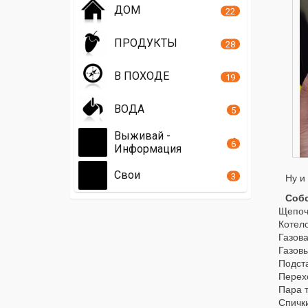
ДОМ
22
ПРОДУКТЫ
28
В ПОХОДЕ
19
ВОДА
5
Выживай -
6
Информация
Свои
3
Ну и
Собс
Щепоч
Котело
Газова
Газов
Подст
Перехо
Пара т
Спичк