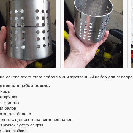
 на основе всего этого собрал мини жратвенный набор для велопро
твенно в набор вошло:
ница
к-кружка
я горелка
ый балон
авка для балона
дник с цангового на винтовой балон
аблеток сухого спирта
и водостойкие