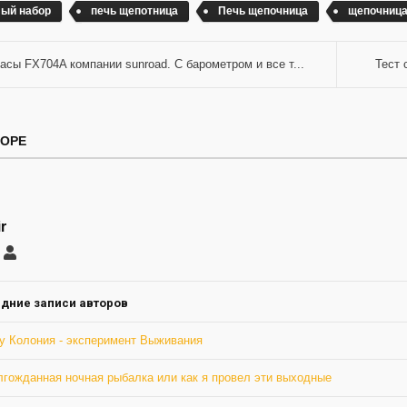
ый набор
печь щепотница
Печь щепочница
щепочниц
асы FX704A компании sunroad. С барометром и все т...
Тест 
ТОРЕ
r
саться
Vladimir
ление
а
дние записи авторов
у Колония - эксперимент Выживания
лгожданная ночная рыбалка или как я провел эти выходные