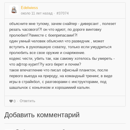
Edelwiess
около 11 лет назад
#37074
объясните мне тупому, зачем снайпер - диверсант , полезет
резать часового!?! он что идиот, по дороге винтовку
пролюбил!?!вместе с боеприпасами!?!
один умный человек объяснял что разведчик , может
вступить в рукопашную схватку, только если умудриться
пролюбить все свое оружие и снаряжение.
кодекс чести, убить так, как самому хотелось бы умереть -
что афтор курит!?!у кого берет и почем?
такое впечатление что писал офисный планктон, после
первого выезда на природу, на командный тренинг, в виде
игры в страйкбол, с разговорами с инструкторами, под
шашлычок с коньячком и хорошиииий кальян.
Ответить
0
Добавить комментарий