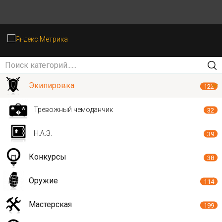
Экипировка
122
Тревожный чемоданчик
32
Н.А.З.
39
Конкурсы
38
Оружие
114
Мастерская
199