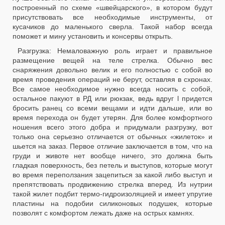
построенный по схеме «швейцарского», в котором будут
присутствовать все необходимые инструменты, от
кусачиков до маленького сверла. Такой набор всегда
поможет и мину установить и консервы открыть.
Разгрузка: Немаловажную роль играет и правильное
размещение вещей на теле стрелка. Обычно вес
снаряжения довольно велик и его полностью с собой во
время проведения операций не берут, оставляя в схронах.
Все самое необходимое нужно всегда носить с собой,
остальное пакуют в РД или рюкзак, ведь вдруг l придется
бросить ранец со всеми вещами и идти дальше, или во
время перехода он будет утерян. Для более комфортного
ношения всего этого добра и придумали разгрузку, вот
только она серьезно отличается от обычных «жилеток» и
шьется на заказ. Первое отличие заключается в том, что на
груди и животе нет вообще ничего, это должна быть
гладкая поверхность, без петель и выступов, которые могут
во время переползания зацепиться за какой либо выступ и
препятствовать продвижению стрелка вперед. Из нутрии
такой жилет подбит термо-гидроизоляцией и имеет упругие
пластины на подобии силиконовых подушек, которые
позволят с комфортом лежать даже на острых камнях.