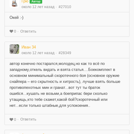
Грю
Автор
около 12 лет назад
#27010
Окей :-)
Ответить
0
Иван 34
около 12 лет назад
#28349
автор конечно постарался,молодец,но как то всё по
западному,откель видать и взята статья....Боекомплект в
основном минимальный скоротечного боя (основное оружие
снайпера – его скрытность и хитрость), лучше взять больше
противопехотных мин и гранат...вот тут ты браток
ошибся...кушать не возьми,а боеприпас бери сколько
утащищь,кто тебе скажет,какой бой?скоротечный или
нет...если только штабные,для успокоения..
Ответить
0