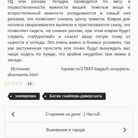
РД или рюкзак. Укладка проводится по весу и
первостепенности важности вещей, тяжелые вещи и
второстепенной важности укладываются в самый низ
рюкзака, это позволяет снизить центр тяжести. Коврик для
ночлега сворачивается валиком и пристегивается снизу, это
позволяет сидеть, не снимая рюкзак, при этом коврик будет
служить «табуреткой» и спасет вашу пятую точку от
сырости и холода. Это очень важно в боевых условиях, так
как застуженная простата или почки будут вынуждать вас
чаще ходить по нужде, что крайне неудобно при лежке в
засаде.
Источник: topwar.ru/17843-bagazh-snaypera-
diversanta.html
14
экипировка
Багаж снайпера-диверсанта
Сторожим на даче. :) Часть9
Выживание в городе