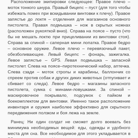
Расположение экипировки следующее: Правое плечо –
моток тонкого шнура. Правый бицепс – пуст (для того чтобы
избежать помех при вскидывании винтовки к плечу). Правое
запястье до локтя – отделения для магазинов основного
пистолета. Правая подмышка – нож в скрытых ножнах
(расположен рукояткой вниз). Справа на поясе – пусто (что
бы не мешать локтю при прицеливании из винтовки стоя).
Справа за спиной – саперная мини лопатка. Правое бедро
– основное оружие. Левое плечо – перевязочный пакет,
обезболивающее. Левый бицепс – фонарь, зажигалка.
Левое запястье – GPS. Левая подмышка – запасной
пистолет. Слева на поясе–пиротехнический набор, аптечка.
Слева сзади – моток стропы и карабины, баллончик со
спреем против собак и других диких животных (отпугивает и
сбивает со следа). Левое бедро – магазины запасного
пистолета, сумка с минами-ловушками. За спиной –
маскировочное покрывало, подсумок с пайком и
боекомплектом для винтовки. Именно такое расположение
инвентаря и оружия наиболее эффективно для скрытного
передвижения ползком и боя лежа на земле.
Ранец: Ни один солдат не сможет долго воевать без
минимума необходимых вещей: еды, одежды и удобного
места для сна. Все необходимое для этого укладывается в