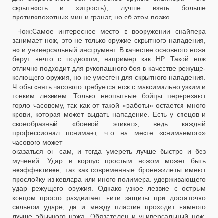
скрытность и хитрость), лучше взять больше
противопехотных мин и гранат, но об этом позже.
Нож:Самое интересное место в вооружении снайпера
занимает нож, это не только оружие скрытного нападения,
но и универсальный инструмент. В качестве основного ножа
берут нечто с подвохом, например как НР. Такой нож
отлично подходит для рукопашного боя в качестве режуще-
колющего оружия, но не уместен для скрытного нападения.
Чтобы снять часового требуется нож с максимально узким и
тонким лезвием. Только неопытные бойцы перерезают
горло часовому, так как от такой «работы» остается много
крови, которая может выдать нападение. Есть у спецов и
своеобразный «боевой этикет», ведь каждый
профессионал понимает, что на месте «снимаемого»
часового может
оказаться он сам, и тогда умереть лучше быстро и без
мучений. Удар в корпус простым ножом может быть
неэффективен, так как современные бронежилеты имеют
прослойку из кевлара или иного полимера, удерживающего
удар режущего оружия. Однако узкое лезвие с острым
концом просто раздвигает нити защиты при достаточно
сильном ударе, да и между пластин проходит намного
лучше обычного ножа. Обязателен и универсальный нож,