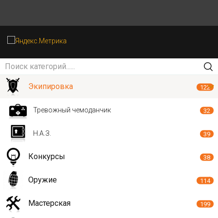
Экипировка
122
Тревожный чемоданчик
32
Н.А.З.
39
Конкурсы
38
Оружие
114
Мастерская
199