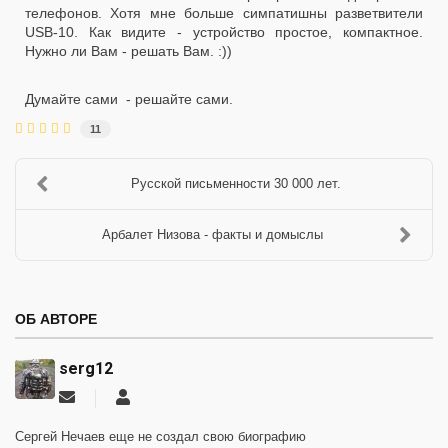
телефонов. Хотя мне больше симпатишны разветвители
USB-10. Как видите - устройство простое, компактное.
Нужно ли Вам - решать Вам. :))
Думайте сами - решайте сами.
11
Русской письменности 30 000 лет.
Арбалет Низова - факты и домыслы
ОБ АВТОРЕ
serg12
Подписаться
serg12
на
обновление
Сергей Нечаев еще не создал свою биографию