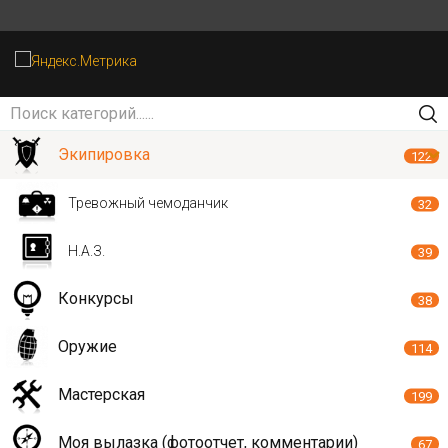
Экипировка
122
Тревожный чемоданчик
32
Н.А.З.
39
Конкурсы
38
Оружие
114
Мастерская
199
Моя вылазка (фотоотчет, комментарии)
67