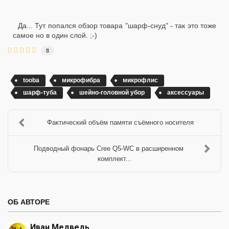
Да... Тут попался обзор товара "шарф-снуд" - так это тоже
самое но в один слой. ;-)
8
tooba
микрофибра
микрофлис
шарф-туба
шейно-головной убор
аксессуары
Фактический объём памяти съёмного носителя
Подводный фонарь Cree Q5-WC в расширенном
комплект...
ОБ АВТОРЕ
Иван Медведь