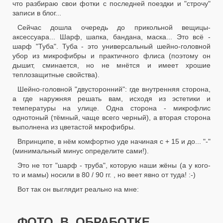
что разбираю свои фотки с последней поездки и "строчу"
записи в блог...
Сейчас дошла очередь до прикольной вещицы-
аксессуара... Шарф, шапка, бандана, маска... Это всё -
шарф "Туба". Туба - это универсальный шейно-головной
убор из микрофибры и практичного флиса (поэтому он
дышит, сминается, но не мнётся и имеет хрошие
теплозащитные свойства).
Шейно-головной "двусторонний": где внутренняя сторона,
а где наружняя решать вам, исходя из эстетики и
температуры на улице. Одна сторона - микрофлис
однотоный (тёмный, чаще всего черный), а вторая сторона
выполнена из цветастой мкрофибры.
Впринципе, в нём комфортно уде начиная с + 15 и до... "-"
(минимальный минус определите сами!).
Это не тот "шарф - труба", которую наши жёны (а у кого-
то и мамы) носили в 80 / 90 гг. , но веет явно от туда! :-)
Вот так он выглядит реально на мне:
ФОТО В ОБРАБОТКЕ...