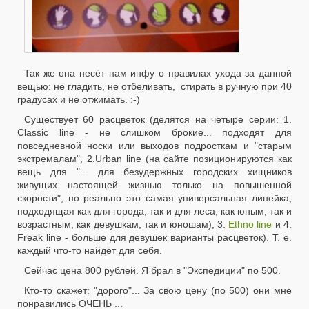
Так же она несёт нам инфу о правилах ухода за данной
вещью: не гладить, не отбеливать, стирать в ручную при 40
градусах и не отжимать. :-)
Существует 60 расцветок (делятся на четыре серии: 1.
Classic line
- не слишком брокие... подходят для
повседневной носки или выходов подросткам и "старым
экстремалам", 2.
Urban line (на сайте позиционируются как
вещь для "...
для безудержных городских хищников
живущих настоящей жизнью только на повышенной
скорости", но реально это самая универсальная линейка,
подходящая как для города, так и для леса, как юным, так и
возрастным, как девушкам, так и юношам), 3.
Ethno line
и 4.
Freak line
- больше для девушек варианты расцветок). Т. е.
каждый что-то найдёт для себя.
Сейчас цена 800 рублей. Я брал в "Экспедиции" по 500.
Кто-то скажет: "дорого"... За свою цену (по 500) они мне
понравились ОЧЕНЬ ...