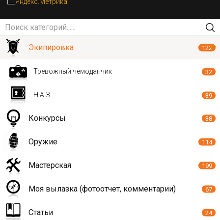
Экипировка
122
Тревожный чемоданчик
32
Н.А.З.
39
Конкурсы
38
Оружие
114
Мастерская
199
Моя вылазка (фотоотчет, комментарии)
67
Статьи
24