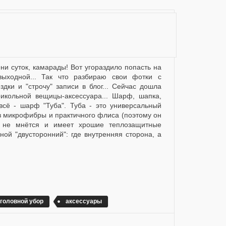
выходной... Так что разбираю свои фотки с
здки и "строчу" записи в блог... Сейчас дошла
икольной вещицы-аксессуара... Шарф, шапка,
 всё - шарф "Туба". Туба - это универсальный
з микрофибры и практичного флиса (поэтому он
о не мнётся и имеет хрошие теплозащитные
ной "двусторонний": где внутренняя сторона, а
головной убор
аксессуары