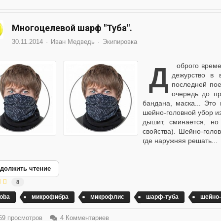
Многоцелевой шарф "Туба".
30.11.2014
Иван Медведь
Экипировка
Доброго времени суток, камарады! Вот угораздило попасть на
дежурство в 
последней пое
очередь до пр
бандана, маска... Это
шейно-головной убор и
дышит, сминается, н
свойства). Шейно-голов
где наружняя решать...
должить чтение
8
ooba
микрофибра
микрофлис
шарф-туба
шейно-
9 просмотров
4 Комментариев