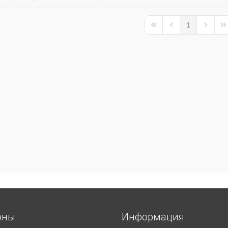
1
First Page
Previous Page
Next Pa
La
оны
Информация