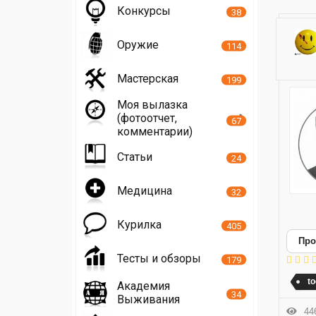
Конкурсы
38
Оружие
114
Мастерская
199
Моя вылазка
(фотоотчет,
67
комментарии)
Статьи
24
Медицина
32
Курилка
405
Про
Тесты и обзоры
179
t
Академия
34
Выживания
446