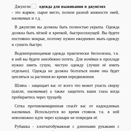
Джунгли
- это жаркое, сырое место, полное разной живности змей,
насекомых и т.д.
В джунглях вы должны быть полностью укрыты. Одежда
должна быть лёгкой и крепкой, быстросохнущей. Вы будете
постоянно мокрые, поэтому нужно ежедневно мыть одежду
и сушить быстро.
Водонепроницаемая одежда практически бесполезна, т.к.
в ней вы будете неизбежно потеть. Для ночёвки в прохладе
нужно иметь сухую, чистую одежду (лучше её иметь
отдельно). Одежда не должна болтаться иначе она будет
цепляться за растения во время передвижения.
Шляпа - защищает вас от всего что может упасть сверху
(капли, насекомые) а также защитить ваши глаза когда
пробираетесь через трущобу.
Сетка противокомаринная спасёт вас от надоедливых
насекомых. Используется во время стоянок т.к. в ней
невозможно идти через кушыри не повредив её.
Рубашка - хлопчатобумажная с длинными рукавами с