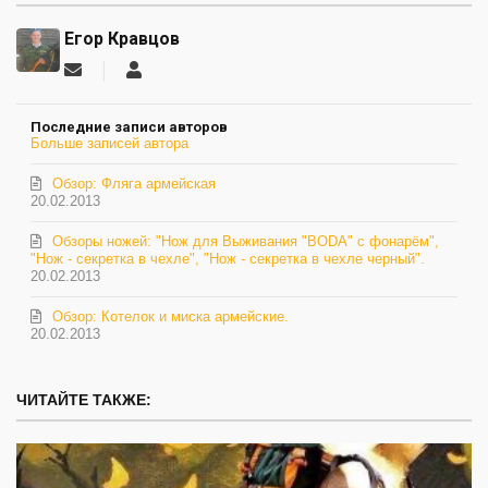
Егор Кравцов
Подписаться
Егор
на
Кравцов
обновление
Последние записи авторов
автора
Больше записей автора
Обзор: Фляга армейская
20.02.2013
Обзоры ножей: "Нож для Выживания "BODA" с фонарём",
"Нож - секретка в чехле", "Нож - секретка в чехле черный".
20.02.2013
Обзор: Котелок и миска армейские.
20.02.2013
ЧИТАЙТЕ ТАКЖЕ: