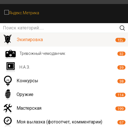
Экипировка
122
Тревожный чемоданчик
32
Н.А.З.
39
Конкурсы
38
Оружие
114
Мастерская
199
Моя вылазка (фотоотчет, комментарии)
67