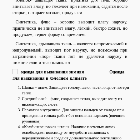
Хлопок- дышащая ткань, приятная для тела, хорошо
впитывает влагу, но тяжелеет при намокании, садится после
стирки, натирает мозоли, продуваем.
Синтетика, флис – хорошо выводит влагу наружу,
практически не впитывает влагу, лёгкий, быстро сохнет, но
продуваем, теряет форму со временем.
Синтетика, «дышащая» ткань – является непромокаемой и
непродуваемой, выводит пот наружу, но возможны при
загрязнении «пор» ткани пот не удаляется наружу и
нижние слои и тело намокают.
Одежда
для выживания в холодном климате
Шапка – шлем. Защищает голову, шею, части лица от потери
тепла
Средний слой – флис, сохраняет тепло, выводит влагу из
нижележащих слоев
Перчатки внутренние. Для защиты пальцев от холода при
проведении тонких работ без основных варежек (внешние
рукавицы)
«Комбинезоновые» штаны. Наличие плечевых лямок
освобождает поясницу от неудобств связанных с
передвижением и создают дополнительную вентиляцию