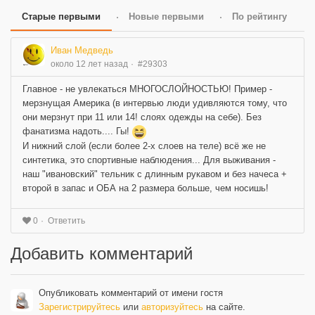
Старые первыми
Новые первыми
По рейтингу
Иван Медведь
около 12 лет назад
#29303
Главное - не увлекаться МНОГОСЛОЙНОСТЬЮ! Пример -
мерзнущая Америка (в интервью люди удивляются тому, что
они мерзнут при 11 или 14! слоях одежды на себе). Без
фанатизма надоть.... Гы!
И нижний слой (если более 2-х слоев на теле) всё же не
синтетика, это спортивные наблюдения... Для выживания -
наш "ивановский" тельник с длинным рукавом и без начеса +
второй в запас и ОБА на 2 размера больше, чем носишь!
Ответить
0
Добавить комментарий
Опубликовать комментарий от имени гостя
Зарегистрируйтесь
или
авторизуйтесь
на сайте.