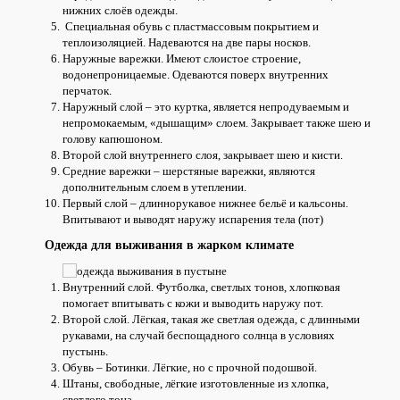
нижних слоёв одежды.
Специальная обувь с пластмассовым покрытием и
теплоизоляцией. Надеваются на две пары носков.
Наружные варежки. Имеют слоистое строение,
водонепроницаемые. Одеваются поверх внутренних
перчаток.
Наружный слой – это куртка, является непродуваемым и
непромокаемым, «дышащим» слоем. Закрывает также шею и
голову капюшоном.
Второй слой внутреннего слоя, закрывает шею и кисти.
Средние варежки – шерстяные варежки, являются
дополнительным слоем в утеплении.
Первый слой – длиннорукавое нижнее бельё и кальсоны.
Впитывают и выводят наружу испарения тела (пот)
Одежда для выживания в жарком климате
Внутренний слой. Футболка, светлых тонов, хлопковая
помогает впитывать с кожи и выводить наружу пот.
Второй слой. Лёгкая, такая же светлая одежда, с длинными
рукавами, на случай беспощадного солнца в условиях
пустынь.
Обувь – Ботинки. Лёгкие, но с прочной подошвой.
Штаны, свободные, лёгкие изготовленные из хлопка,
светлого тона.