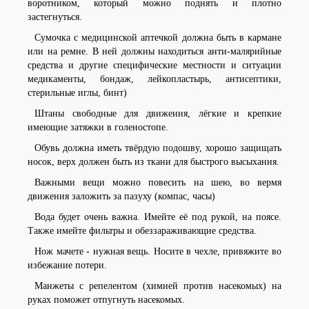
воротником, который можно поднять и плотно
застегнуться.
Сумочка с медицинской аптечкой должна быть в кармане
или на ремне. В ней должны находиться анти-малярийные
средства и другие специфические местности и ситуации
медикаменты, бондаж, лейкопластырь, антисептики,
стерильные иглы, бинт)
Штаны свободные для движения, лёгкие и крепкие
имеющие затяжки в голеностопе.
Обувь должна иметь твёрдую подошву, хорошо защищать
носок, верх должен быть из ткани для быстрого высыхания.
Важными вещи можно повесить на шею, во вермя
движения заложить за пазуху (компас, часы)
Вода будет очень важна. Имейте её под рукой, на поясе.
Также имейте фильтры и обеззараживающие средства.
Нож мачете - нужная вещь. Носите в чехле, привяжите во
избежание потери.
Манжеты с репелентом (химией против насекомых) на
руках поможет отпугнуть насекомых.