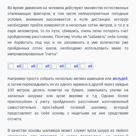
Во время движения на человека действуют множество естественных
отвлекающих факторов, в том числе неблагоприятные погодные
условия, внимание рассеивается и если дистанция, которую
необходимо пройти измеряется в несколько сотен метров, а то и в
паре километров, то по пути, сбившись, очень легко потерять счет
пройденному расстоянию. Поэтому, чтобы не "забивать" себе голову,
не бормотать под нос и не запоминать в уме количество уже
пройденных сотен шагов, необходимо использовать какие то
импровизированные "счеты".
Например просто собрать несколько мелких камешков или
желуде
й
,
а затем перекладывать их из одного кармана в другой через каждые
100 метров, делать пометки на бумаге, завязывать узелки на
запасных шнурках или куске веревки и т.д. Однако более
приспособлен к учету пройденного расстояния изготовленный
самостоятельно простейший полевой шагомер, который
представляет из себя основу, с надетыми на нее средствами
отсчета.
В качестве основы шагомера может служит кусок шнура из любого