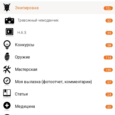
Экипировка
122
Тревожный чемоданчик
32
Н.А.З.
39
Конкурсы
38
Оружие
114
Мастерская
199
Моя вылазка (фотоотчет, комментарии)
67
Статьи
24
Медицина
32