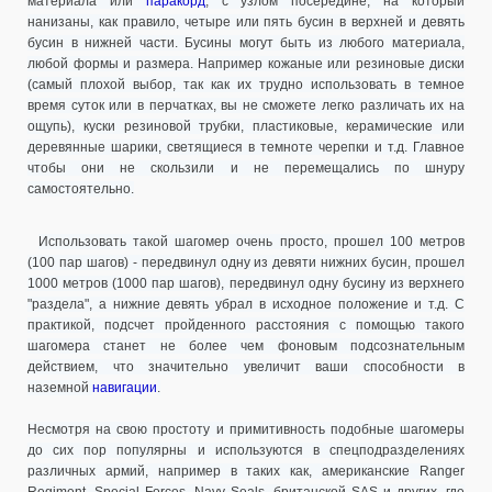
материала или
паракорд
, с узлом посередине, на который
нанизаны, как правило, четыре или пять бусин в верхней и девять
бусин в нижней части. Бусины могут быть из любого материала,
любой формы и размера. Например кожаные или резиновые диски
(самый плохой выбор, так как их трудно использовать в темное
время суток или в перчатках, вы не сможете легко различать их на
ощупь), куски резиновой трубки, пластиковые, керамические или
деревянные шарики, светящиеся в темноте черепки и т.д. Главное
чтобы они не скользили и не перемещались по шнуру
самостоятельно.
Использовать такой шагомер очень просто, прошел 100 метров
(100 пар шагов) - передвинул одну из девяти нижних бусин, прошел
1000 метров (1000 пар шагов), передвинул одну бусину из верхнего
"раздела", а нижние девять убрал в исходное положение и т.д. С
практикой, подсчет пройденного расстояния с помощью такого
шагомера станет не более чем фоновым подсознательным
действием, что значительно увеличит ваши способности в
наземной
навигации
.
Несмотря на свою простоту и примитивность подобные шагомеры
до сих пор популярны и используются в спецподразделениях
различных армий, например в таких как, американские Ranger