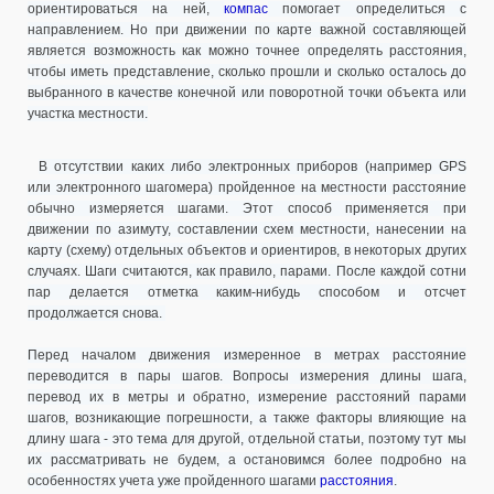
ориентироваться на ней,
компас
помогает определиться с
направлением. Но при движении по карте важной составляющей
является возможность как можно точнее определять расстояния,
чтобы иметь представление, сколько прошли и сколько осталось до
выбранного в качестве конечной или поворотной точки объекта или
участка местности.
В отсутствии каких либо электронных приборов (например GPS
или электронного шагомера) пройденное на местности расстояние
обычно измеряется шагами. Этот способ применяется при
движении по азимуту, составлении схем местности, нанесении на
карту (схему) отдельных объектов и ориентиров, в некоторых других
случаях. Шаги считаются, как правило, парами. После каждой сотни
пар делается отметка каким-нибудь способом и отсчет
продолжается снова.
Перед началом движения измеренное в метрах расстояние
переводится в пары шагов. Вопросы измерения длины шага,
перевод их в метры и обратно, измерение расстояний парами
шагов, возникающие погрешности, а также факторы влияющие на
длину шага - это тема для другой, отдельной статьи, поэтому тут мы
их рассматривать не будем, а остановимся более подробно на
особенностях учета уже пройденного шагами
расстояния
.