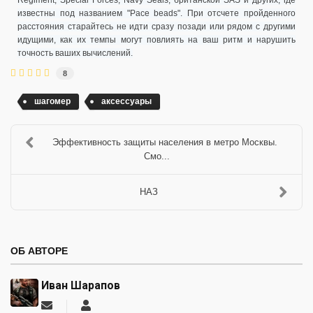
Regiment, Special Forces, Navy Seals, британской SAS и других, где
известны под названием "Pace beads". При отсчете пройденного
расстояния старайтесь не идти сразу позади или рядом с другими
идущими, как их темпы могут повлиять на ваш ритм и нарушить
точность ваших вычислений.
8
шагомер
аксессуары
Эффективность защиты населения в метро Москвы.
Смо...
НАЗ
ОБ АВТОРЕ
Иван Шарапов
Подписаться
Иван