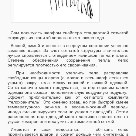
Сам пользуюсь шарфом снайпера стандартной сетчатой
структуры из ткани хб черного цвета около года.
Весной, зимой и осенью в свернутом состоянии успешно
заменяю шарф. За счет сетчатой структуры значительно
лучше справляется с отведением излишков тепла и влаги.
Степень обеспечения сохранения тепла легко
регулируется плотностью его сворачивания.
При необходимости утеплить тело расправляю
свободные концы шарфа (а можно и весь шарф если шея
укрыта) вокруг тела между верхней и нижней одеждой.
Сетка конечно может продуваться, но под верхним слоем
одежды она создает дополнительную воздушную подушку.
Эффект приблизительно как от сетчатого комплекта
"телохранитель". Это конечно эрзац, но при быстрой смене
температурного режима в весенне-осенний периоды
иногда сильно выручает если не угадал с одеждой). Летом
размещенная под одеждой может частично спасти тело от
укусов комаров или послужить антимоскитной сеткой.
Имеются и свои недостатки: - хб-ткань легко
пропитывается влагой и сохнет дольше чем синтетика; в