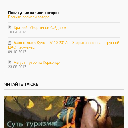
на
обновление
Последние записи авторов
автора
Больше записей автора
Краткий обзор типов байдарок
10.04.2018
База отдыха Куча - 07.10.2017г. - Закрытие сезона с группой
ЦАО Керженец
09.10.2017
Август - утро на Керженце
23.08.2017
ЧИТАЙТЕ ТАКЖЕ: