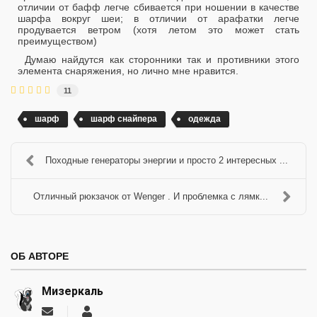
отличии от бафф легче сбивается при ношении в качестве
шарфа вокруг шеи; в отличии от арафатки легче
продувается ветром (хотя летом это может стать
преимуществом)
Думаю найдутся как сторонники так и противники этого
элемента снаряжения, но лично мне нравится.
11
шарф
шарф снайпера
одежда
Походные генераторы энергии и просто 2 интересных ...
Отличный рюкзачок от Wenger . И проблемка с лямк...
ОБ АВТОРЕ
Мизеркаль
Подписаться
Мизеркаль