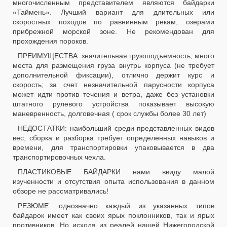
многочисленным представителем являются байдарки
«Таймень». Лучший вариант для длительных или
скоростных походов по равнинным рекам, озерами
прибрежной морской зоне. Не рекомендован для
прохождения пороков.
ПРЕИМУЩЕСТВА: значительная грузоподъемность; много
места для размещения груза внутрь корпуса (не требует
дополнительной фиксации), отлично держит курс и
скорость; за счет незначительной парусности корпуса
может идти против течения и ветра, даже без установки
штатного рулевого устройства показывает высокую
маневренность, долговечная ( срок службы более 30 лет)
НЕДОСТАТКИ: наибольший среди представленных видов
вес; сборка и разборка требует определенных навыков и
времени, для транспортировки упаковывается в два
транспортировочных чехла.
ПЛАСТИКОВЫЕ БАЙДАРКИ нами ввиду малой
изученности и отсутствия опыта использования в данном
обзоре не рассматривались!
РЕЗЮМЕ: однозначно каждый из указанных типов
байдарок имеет как своих ярых поклонников, так и ярых
противников. Но исходя из реалей нашей Нижегородской