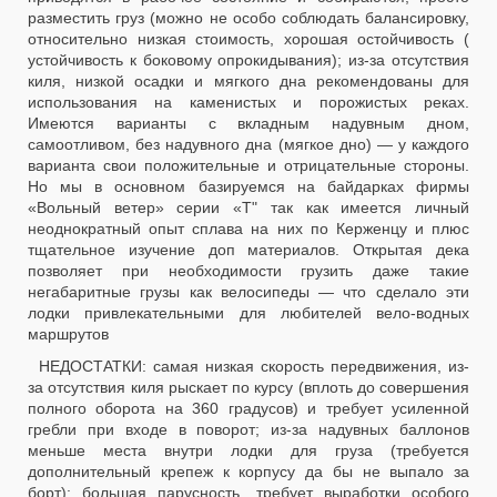
разместить груз (можно не особо соблюдать балансировку,
относительно низкая стоимость, хорошая остойчивость (
устойчивость к боковому опрокидывания); из-за отсутствия
киля, низкой осадки и мягкого дна рекомендованы для
использования на каменистых и порожистых реках.
Имеются варианты с вкладным надувным дном,
самоотливом, без надувного дна (мягкое дно) — у каждого
варианта свои положительные и отрицательные стороны.
Но мы в основном базируемся на байдарках фирмы
«Вольный ветер» серии «Т" так как имеется личный
неоднократный опыт сплава на них по Керженцу и плюс
тщательное изучение доп материалов. Открытая дека
позволяет при необходимости грузить даже такие
негабаритные грузы как велосипеды — что сделало эти
лодки привлекательными для любителей вело-водных
маршрутов
НЕДОСТАТКИ: самая низкая скорость передвижения, из-
за отсутствия киля рыскает по курсу (вплоть до совершения
полного оборота на 360 градусов) и требует усиленной
гребли при входе в поворот; из-за надувных баллонов
меньше места внутри лодки для груза (требуется
дополнительный крепеж к корпусу да бы не выпало за
борт); большая парусность, требует выработки особого