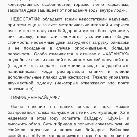
конструктивных особенностей гораздо легче каркасных,
закрытая дека защищает от попадания воды внутрь лодки.
НЕДОСТАТКИ: обладают всеми недостатками надувных,
при этом еще и за счет металлических штевней и каркаса
очек тяжелее надувных байдарок и имеют большую чем у
них осадку, плюс эти элементы увеличивают общую
стоимость, несъемные деки затрудняют загрузку байдарки
и ее покидание в случае опрокидывания, большая
парусность. Особо отмечаются в отзывах о «ХАТАНГАХ»
неудобные спинки сидений и слишком мягкий надувной пол
(в одном отзыве даже вспомнили анекдот « доработать
напильником» когда распарывали спинки и клеили
дополнительные планки для жесткости). Тяжело управлять
двухместной одному (некоторые утверждают что почти
невозможно)
ГИБРИДНЫЕ БАЙДАРКИ:
Новое явление на наших реках и пока можем
базироваться только на чужом опыте их эксплуатации. Хотя
надеемся в этом году испытать байдарку «Шуя-1» и
выложить обзор. Суть гибридов в попытке сочетать лучшие
свойства надувных и каркасных байдарок. Байдарки
семейства «Шуя» характеризуются как более легкие и