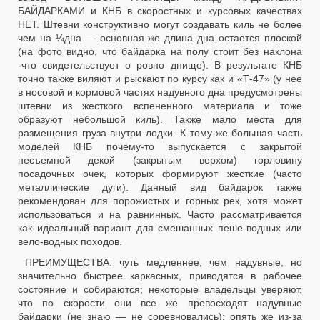
БАЙДАРКАМИ и КНБ в скоростных и курсовых качествах
НЕТ. Штевни конструктивно могут создавать киль не более
чем на ¼дна — основная же длина дна остается плоской
(на фото видно, что байдарка на полу стоит без наклона
-что свидетельствует о ровно днище). В результате КНБ
точно также виляют и рыскают по курсу как и «Т-47» (у нее
в носовой и кормовой частях надувного дна предусмотрены
штевни из жесткого вспененного материала и тоже
образуют небольшой киль). Также мало места для
размещения груза внутри лодки. К тому-же большая часть
моделей КНБ почему-то выпускается с закрытой
несъемной декой (закрытым верхом) горловину
посадочных очек, которых формируют жесткие (часто
металлические дуги). Данный вид байдарок также
рекомендован для порожистых и горных рек, хотя может
использоваться и на равнинных. Часто рассматривается
как идеальный вариант для смешанных пеше-водных или
вело-водных походов.
ПРЕИМУЩЕСТВА: чуть медленнее, чем надувные, но
значительно быстрее каркасных, приводятся в рабочее
состояние и собираются; некоторые владельцы уверяют,
что по скорости они все же превосходят надувные
байдарки (не знаю — не соревновались); опять же из-за