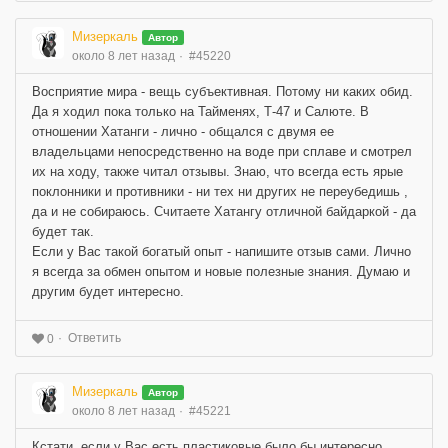
Мизеркаль
Автор
около 8 лет назад
#45220
Восприятие мира - вещь субъективная. Потому ни каких обид.
Да я ходил пока только на Тайменях, Т-47 и Салюте. В
отношении Хатанги - лично - общался с двумя ее
владельцами непосредственно на воде при сплаве и смотрел
их на ходу, также читал отзывы. Знаю, что всегда есть ярые
поклонники и противники - ни тех ни других не переубедишь ,
да и не собираюсь. Считаете Хатангу отличной байдаркой - да
будет так.
Если у Вас такой богатый опыт - напишите отзыв сами. Лично
я всегда за обмен опытом и новые полезные знания. Думаю и
другим будет интересно.
Ответить
0
Мизеркаль
Автор
около 8 лет назад
#45221
Кстати, если у Вас есть пластиковые было бы интересно