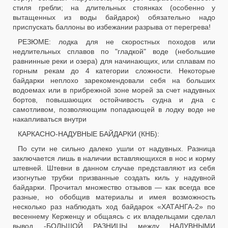
стиля гребли; на длительных стоянках (особенно у
вытащенных из воды байдарок) обязательно надо
приспускать баллоны во избежании разрыва от перегрева!
РЕЗЮМЕ: лодка для не скоростных походов или
недлительных сплавов по "гладкой" воде (небольшие
равнинные реки и озера) для начинающих, или сплавам по
горным рекам до 4 категории сложности. Некоторые
байдарки неплохо зарекомендовали себя на больших
водоемах или в прибрежной зоне морей за счет надувных
бортов, повышающих остойчивость судна и дна с
самотливом, позволяющим попадающей в лодку воде не
накапливаться внутри
КАРКАСНО-НАДУВНЫЕ БАЙДАРКИ (КНБ):
По сути не сильно далеко ушли от надувных. Разница
заключается лишь в наличии вставляющихся в нос и корму
штевней. Штевни в данном случае представляют из себя
изогнутые трубки призванные создать киль у надувной
байдарки. Прочитал множество отзывов — как всегда все
разные, но обобщив материалы и имея возможность
несколько раз наблюдать ход байдарок «ХАТАНГА-2» по
весеннему Керженцу и общаясь с их владельцами сделал
вывод -БОЛЬШОЙ РАЗНИЦЫ между НАДУВНЫМИ