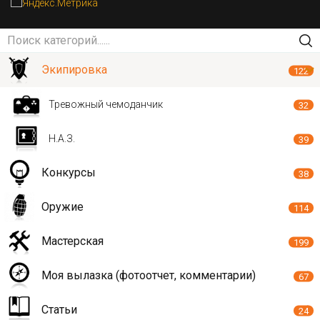
Экипировка
122
Тревожный чемоданчик
32
Н.А.З.
39
Конкурсы
38
Оружие
114
Мастерская
199
Моя вылазка (фотоотчет, комментарии)
67
Статьи
24