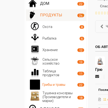
ДОМ
22
Спас
ПРОДУКТЫ
28
Ч
Охота
8
Рыбалка
6
ОБ АВ
Хранение
12
Сельское
13
хозяйство
Грю
Таблица
11
продуктов
Подпи
на
Грибы и травы
22
обнов
автор
После
Тушенка консервы
(Производители и
18
11 
марки)