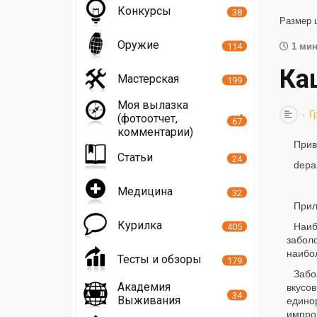
Конкурсы
38
Размер 
Оружие
114
1 мин
Ка
Мастерская
199
Моя вылазка
Г
(фотоотчет,
67
комментарии)
Прив
Статьи
24
depa
Медицина
32
Прил
Курилка
Наиб
405
забол
наибол
Тесты и обзоры
179
Забо
Академия
вкусо
34
Выживания
едино
импро