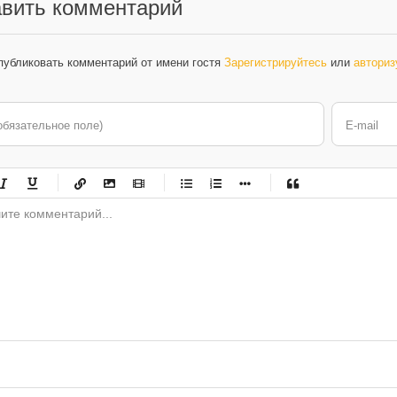
вить комментарий
публиковать комментарий от имени гостя
Зарегистрируйтесь
или
авториз
обязательное поле)
E-mail
-
-
-
-
-
-
-
-
-
-
-
-
-
-
-
-
-
-
-
-
-
-
-
-
-
-
-
-
-
-
-
-
-
-
-
-
-
-
-
-
-
-
-
-
-