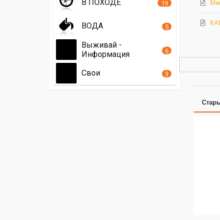
В ПОХОДЕ
19
Ми
КА
ВОДА
5
Выживай -
6
Информация
Свои
3
Стар