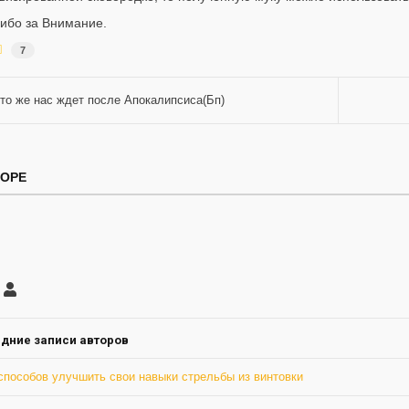
ибо за Внимание.
7
то же нас ждет после Апокалипсиса(Бп)
ТОРЕ
саться
Грю
ление
а
дние записи авторов
способов улучшить свои навыки стрельбы из винтовки