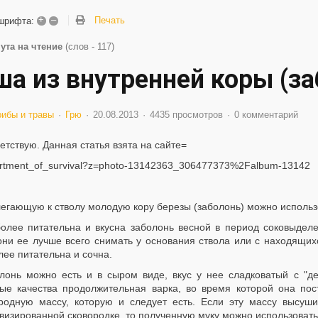
+
–
Печать
шрифта:
ута на чтение
(слов - 117)
ша из внутренней коры (за
рибы и травы
Грю
20.08.2013
4435 просмотров
0 комментарий
етствую. Данная статья взята на сайте=
rtment_of_survival?z=photo-13142363_306477373%2Falbum-13142
егающую к стволу молодую кору березы (заболонь) можно использо
олее питательна и вкусна заболонь весной в период соковыделе
они ее лучше всего снимать у основания ствола или с находящихс
ее питательна и сочна.
лонь можно есть и в сыром виде, вкус у нее сладковатый с "д
вые качества продолжительная варка, во время которой она пос
родную массу, которую и следует есть. Если эту массу высуши
визированной сковородке, то полученную муку можно использовать