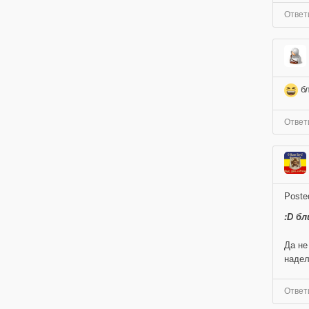
Ответ
бл
Ответ
Poste
:D бл
Да не
надел
Ответ