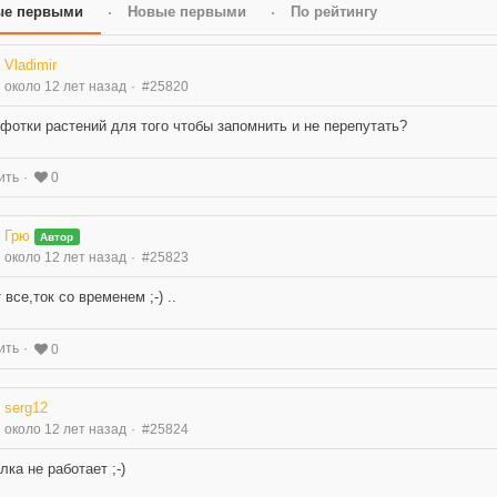
ые первыми
Новые первыми
По рейтингу
Vladimir
около 12 лет назад
#25820
 фотки растений для того чтобы запомнить и не перепутать?
ить
0
Грю
Автор
около 12 лет назад
#25823
 все,ток со временем ;-) ..
ить
0
serg12
около 12 лет назад
#25824
лка не работает ;-)