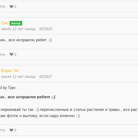
ить
0
Грю
Автор
около 12 лет назад
#25825
ин.. все исправлю ребят ;-)
ить
0
Борис 34
около 12 лет назад
#25827
d by Грю:
ин.. все исправлю ребят ;-)
 переживай ты так :-) перечисленные в статье растения и травы , все ра
аю фоток и выложу, если надо конечно ;-)
ить
0