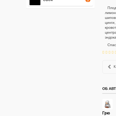
Плод
лимон
шипов
цинги
крово
центр
эндок
Спас
К
ОБ АВ
Грю