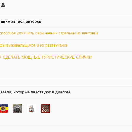
саться
Грю
ление
а
дние записи авторов
способов улучшить свои навыки стрельбы из винтовки
фы выживальщиков и их развенчание
К СДЕЛАТЬ МОЩНЫЕ ТУРИСТИЧЕСКИЕ СПИЧКИ
атели, которые участвуют в диалоге