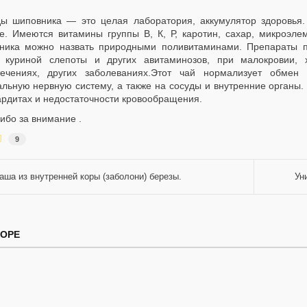
ы шиповника — это целая лаборатория, аккумулятор здоровья
е. Имеются витамины группы В, К, Р, каротин, сахар, микроэл
ника можно назвать природными поливитаминами. Препараты п
, куриной слепоты и других авитаминозов, при малокровии, х
течениях, других заболеваниях.Этот чай нормализует обмен
альную нервную систему, а также на сосуды и внутренние органы.
ардитах и недостаточности кровообращения.
ибо за внимание .
9
аша из внутренней коры (заболони) березы.
Ун
ТОРЕ