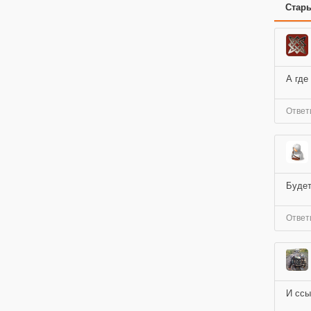
Стар
А где
Ответ
Будет
Ответ
И ссы