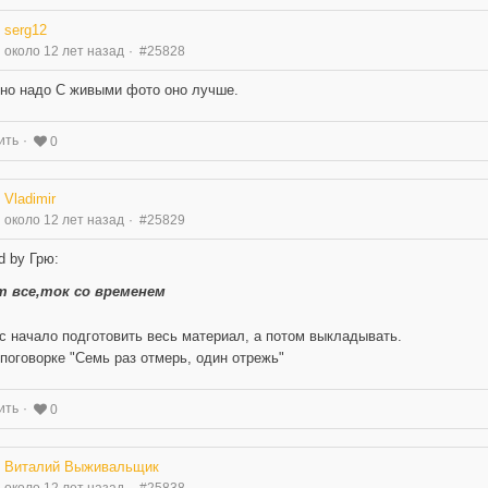
serg12
около 12 лет назад
#25828
но надо С живыми фото оно лучше.
ить
0
Vladimir
около 12 лет назад
#25829
d by Грю:
т все,ток со временем
с начало подготовить весь материал, а потом выкладывать.
 поговорке "Семь раз отмерь, один отрежь"
ить
0
Виталий Выживальщик
около 12 лет назад
#25838