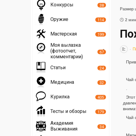
Конкурсы
38
Размер 
Оружие
114
2 мин
По
Мастерская
199
Моя вылазка
П
(фотоотчет,
67
комментарии)
Прив
Статьи
24
Чай 
Медицина
32
.
Курилка
Этот
405
давле
внима
Тесты и обзоры
179
Чай 
Академия
34
Выживания
Мятн