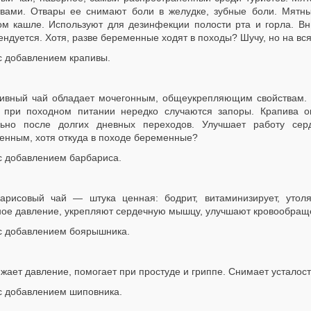
твами. Отвары ее снимают боли в желудке, зубные боли. Мятны
ом кашле. Используют для дезинфекции полости рта и горла. Вн
ндуется. Хотя, разве беременные ходят в походы? Шучу, но на всяк
с добавлением крапивы.
ивный чай обладает мочегонным, общеукрепляющим свойствам. А 
и при походном питании нередко случаются запоры. Крапива о
льно после долгих дневных переходов. Улучшает работу серд
енным, хотя откуда в походе беременные?
с добавлением барбариса.
арисовый чай — штука ценная: бодрит, витаминизирует, утол
ное давление, укрепляют сердечную мышцу, улучшают кровообращ
с добавлением боярышника.
жает давление, помогает при простуде и гриппе. Снимает усталос
с добавлением шиповника.