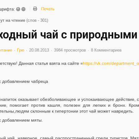
+
–
Печать
шрифта:
ут на чтение
(слов - 301)
ходный чай с природными
итание
Грю
20.08.2013
3984 просмотров
8 Комментариев
етствую! Данная статья взята на сайте =
https://vk.com/department_o
с добавлением чабреца
 напиток оказывает обезболивающее и успокаивающее действие, 
ние, помогает против кашля, полезен для легких и бронх. Кром
тельны,людям склонным к гипертонии этот чай может навредить.
с добавлением мяты.
ый чай, наверное, самый распространенный среди туристов. Мя