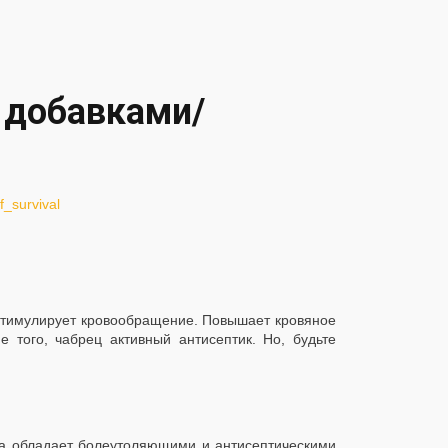
 добавками/
f_survival
стимулирует кровообращение. Повышает кровяное
е того, чабрец активный антисептик. Но, будьте
та обладает болеутоляющими и антисептическими