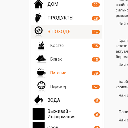
ДОМ
свойс
22
сильн
рекоме
ПРОДУКТЫ
28
Чай 
В ПОХОДЕ
19
Крап
Костер
кстат
35
актуа
берем
Бивак
15
Чай 
Питание
39
Барб
Переход
кровя
52
Чай 
ВОДА
5
Выживай -
Пони
6
Информация
Чай 
Свои
3