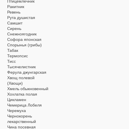
Птицемлечник
Ракитник
Ревень
Рута душистая
Самшит
Сирень
Снежноягодник
Софора японская
Спорынья (грибы)
Табак
Термопсис
Тисс
Тысячелистник
Ферула джунгарская
Хвощ полевой
(Хвощи)
Хмель обыкновенный
Хохлатка полая
Цикламен
Чемерица Лобеля
Черемуха
Чернокорень
лекарственный
Чина посевная