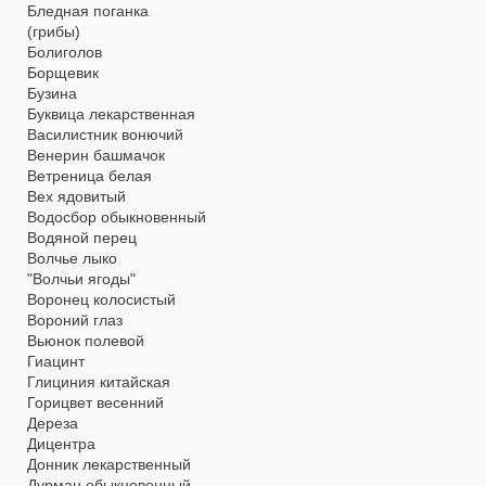
Бледная поганка
(грибы)
Болиголов
Борщевик
Бузина
Буквица лекарственная
Василистник вонючий
Венерин башмачок
Ветреница белая
Вех ядовитый
Водосбор обыкновенный
Водяной перец
Волчье лыко
"Волчьи ягоды"
Воронец колосистый
Вороний глаз
Вьюнок полевой
Гиацинт
Глициния китайская
Горицвет весенний
Дереза
Дицентра
Донник лекарственный
Дурман обыкновенный