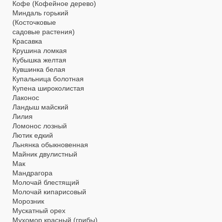
Кофе (Кофейное дерево)
Миндаль горький
(Косточковые
садовые растения)
Красавка
Крушина ломкая
Кубышка желтая
Кувшинка белая
Купальница болотная
Купена широколистая
Лаконос
Ландыш майский
Лилия
Ломонос лозный
Лютик едкий
Льнянка обыкновенная
Майник двулистный
Мак
Мандрагора
Молочай блестящий
Молочай кипарисовый
Морозник
Мускатный орех
Мухомор красный (грибы)