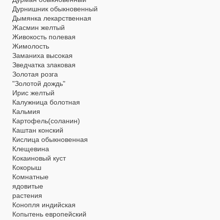
Дурнишник обыкновенный
Дымянка лекарственная
Жасмин желтый
Живокость полевая
Жимолость
Заманиха высокая
Зведчатка злаковая
Золотая розга
"Золотой дождь"
Ирис желтый
Калужница болотная
Кальмия
Картофель(соланин)
Каштан конский
Кислица обыкновенная
Клещевина
Кокаиновый куст
Кокорыш
Комнатные
ядовитые
растения
Конопля индийская
Копытень европейский