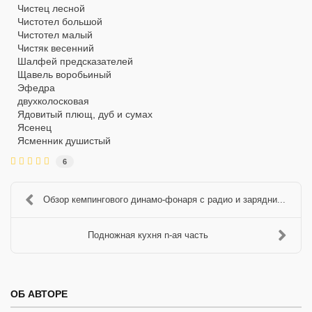
Чистец лесной
Чистотел большой
Чистотел малый
Чистяк весенний
Шалфей предсказателей
Щавель воробьиный
Эфедра
двухколосковая
Ядовитый плющ, дуб и сумах
Ясенец
Ясменник душистый
6
Обзор кемпингового динамо-фонаря с радио и зарядни...
Подножная кухня n-ая часть
ОБ АВТОРЕ