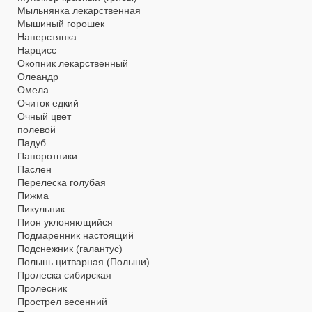
Мыльнянка лекарственная
Мышиный горошек
Наперстянка
Нарцисс
Окопник лекарственный
Олеандр
Омела
Очиток едкий
Очный цвет
полевой
Падуб
Папоротники
Паслен
Перелеска голубая
Пижма
Пикульник
Пион уклоняющийся
Подмаренник настоящий
Подснежник (галантус)
Полынь цитварная (Полыни)
Пролеска сибирская
Пролесник
Прострел весенний