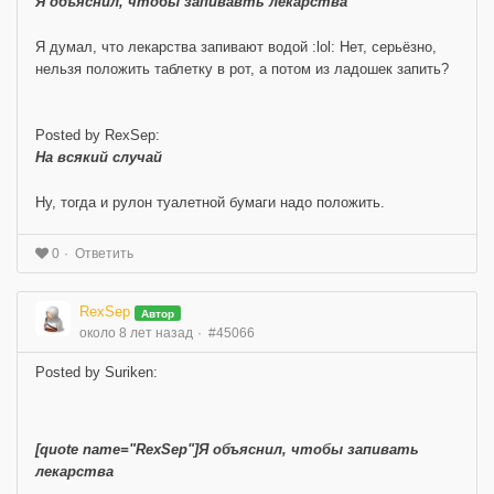
Я объяснил, чтобы запивавть лекарства
Я думал, что лекарства запивают водой :lol: Нет, серьёзно,
нельзя положить таблетку в рот, а потом из ладошек запить?
Posted by RexSep:
На всякий случай
Ну, тогда и рулон туалетной бумаги надо положить.
Ответить
0
RexSep
Автор
около 8 лет назад
#45066
Posted by Suriken:
[quote name="RexSep"]Я объяснил, чтобы запивать
лекарства