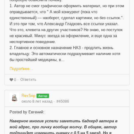
1. Автор не смог графически оформить материал, но при этом
оправдывается, что " А мой конкурент (пока что
единственный) — наоборот, сделал картинки, но без ссылок.".
И это при том, что Александр Гладковъ все ссылки указал.
Что это, клевета на других участников? Не знаю, но поступок
не красивый. Минус звезда за оформление, и еще одна за
неспортивное поведение.
2. Главное и основное назначение НАЗ - продлить жизнь
владельцу. Это автоматически подразумевает наличие хотя
бы простейшей медицины, в...
Подробнее...
Ответить
0
RexSep
Автор
около 8 лет назад
#45086
Posted by Евгений:
Наверное многие успели заметить бадхерд автора в
мой адрес, про личку вообще молчу. В общем, автор
тр[пиии]ет изменить оценку с 0,5 на 5 звезд. Но я