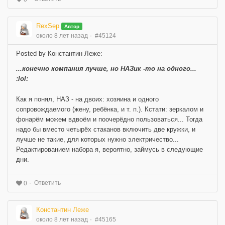
RexSep
Автор
около 8 лет назад
#45124
Posted by Константин Леже:
...конечно компания лучше, но НАЗик -то на одного...
:lol:
Как я понял, НАЗ - на двоих: хозяина и одного
сопровождаемого (жену, ребёнка, и т. п.). Кстати: зеркалом и
фонарём можем вдвоём и поочерёдно пользоваться... Тогда
надо бы вместо четырёх стаканов включить две кружки, и
лучше не такие, для которых нужно электричество...
Редактированием набора я, вероятно, займусь в следующие
дни.
Ответить
0
Константин Леже
около 8 лет назад
#45165