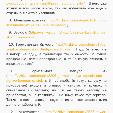
ploskogubcy-traveler-mal-9-predmetov-v-chexle
). В него уже
входит в том числе и нож, так что добавлять нож ещё и
отдельно я считаю излишним.
8. Мультиинструмент (
http://vizhivai.com/shop/-/161-mul-ti-
instrument-vizitka-11-v-1-survival-tool
).
9. Зеркало (
http://vizhivai.com/shop/-/3729-zerkalo-dvojnoe-
skladnoe-moskva
).
10. Герметичная ёмкость (
http://vizhivai.com/shop/-/1703-
yomkost-banochka-40-ml-prozrachnaya
). Надо бы включить
в набор не одну, а три-четыре таких ёмкости. И лучше
прозрачные, чем непрозрачные, а то "в какую ёмкость я
запихал вот это".
11. Герметичная капсула EDC
(
http://vizhivai.com/shop/-/2206-germetichnaya-kapsula-edc-
ognivo-kompas-svistok
). В неё якобы (я такую капсулу не
приобретал) входят и огниво, и свисток, и компас, и
сигнальное (!) зеркало; но я же такую капсулу не
приобретал, а на картинках - не вижу, какое тут зеркало.
Так что я сомневаюсь, надо ли из-за этого исключать из
данного набора п. 9.
12. Аккумулятор (
http://vizhivai.com/shop/-/2526-power-