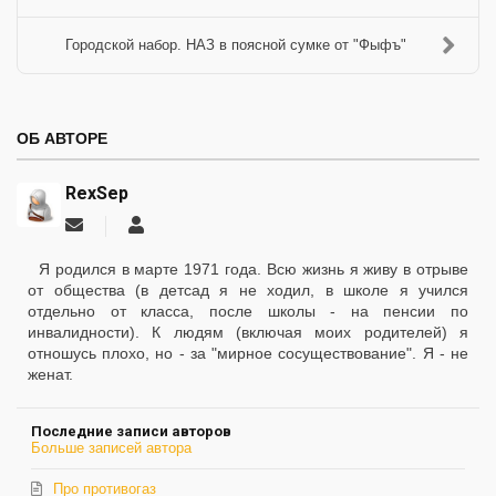
Городской набор. НАЗ в поясной сумке от "Фыфъ"
ОБ АВТОРЕ
RexSep
Подписаться
RexSep
на
обновление
Я родился в марте 1971 года. Всю жизнь я живу в отрыве
автора
от общества (в детсад я не ходил, в школе я учился
отдельно от класса, после школы - на пенсии по
инвалидности). К людям (включая моих родителей) я
отношусь плохо, но - за "мирное сосуществование". Я - не
женат.
Последние записи авторов
Больше записей автора
Про противогаз