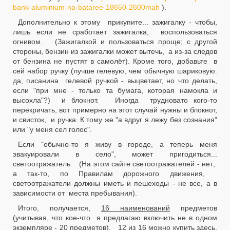
bank-aluminium-na-bataree-18650-2600mah
).
Дополнительно к этому прикупите... зажигалку - чтобы,
лишь если не сработает зажигалка, воспользоваться
огнивом. (Зажигалкой и пользоваться проще; с другой
стороны, бензин из зажигалки может вытечь, а из-за следов
от бензина не пустят в самолёт). Кроме того, добавьте в
сей набор ручку (лучше гелевую, чем обычную шариковую:
да, писанина гелевой ручкой - выцветает, но что делать,
если "при мне - только та бумага, которая намокла и
высохла"?) и блокнот. Иногда трудновато кого-то
перекричать, вот примерно на этот случай нужны и блокнот,
и свисток, и ручка. К тому же "а вдруг я лежу без сознания"
или "у меня сел голос".
Если "обычно-то я живу в городе, а теперь меня
эвакуировали в село", может пригодиться...
светоотражатель. (На этом сайте светоотражателей - нет;
а так-то, по Правилам дорожного движения,
светоотражатели должны иметь и пешеходы - не все, а в
зависимости от места пребывания).
Итого, получается,
16 наименований
предметов
(учитывая, что кое-что я предлагаю включить не в одном
экземпляре - 20 предметов). 12 из 16 можно купить здесь,