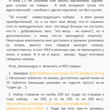
Я пока (?) не снабжаю сию запись картинками, однако
даю ссылки на товары. А мой конкурент (пока что
единственный) - наоборот, сделал картинки, но без ссылок.
"За основу" нижеследующего набора я взял ранее
приобретённый, но и из него мне впору что-то изымать
(что-то принудительно, мол, эти вещи больше не поступят,
что-то - добровольно, мол, "эта вещь - не нужна"), но и
дополнительно к нему что-то приходится покупать.
Некоторые компоненты мне достались в прежних упаковках
(а теперь вместо этих товаров выходят новые),
соответственно, в этот НАЗ я включаю уже не имеющиеся у
меня, а новые. И я не в курсе, каковы будут итоговые
габариты набора.
Итак, рекомендую я включить в НАЗ товары:
1. Аквабриз (
http://vizhivai.com/shop/-/2473-akvabriz-10-mg
). Несколько таблеток; по-моему, достаточно одной пачки из
10 таблеток (меньшая упаковка не годится просто из-за
"годен до...").
2. Набор стаканов по якобы 200 мл. (судя по отзывам к
тому набору - не 200, а то ли 150, то ли 180 мл.):
http://vizhivai.com/shop/-/122-nabor-4x-metallicheskix-
stakanov-bol-shix-200ml
). Надо же хоть чем-то запивать