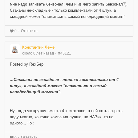
мне надо запивать бензонал: чем и из чего запить бензонал?).
Стаканы не-складные - только комплектами от 4 штук, а
складной может "сложиться в самый неподходящий момент".
Ответить
0
Константин Леже
около 8 лет назад
#45121
Posted by RexSep:
...Стаканы не-складные - только комплектами от 4
штук, а складной может "сложиться в самый
неподходящий момент".
Ну тогда уж кружку вместо 4-х стаканов, в ней хоть согреть
воду можно, конечно компания лучше, но НАЗик -то на
одного... :lol:
Ответить
0