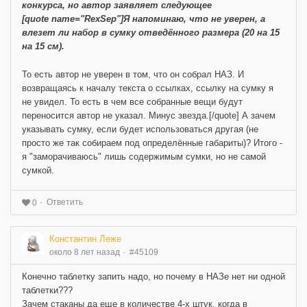
конкурса, но автор заявляет следующее
[quote name="RexSep"]Я напоминаю, что не уверен, а
влезет ли набор в сумку отведённого размера (20 на 15
на 15 см).
То есть автор не уверен в том, что он собрал НАЗ. И
возвращаясь к началу текста о ссылках, ссылку на сумку я
не увидел. То есть в чем все собранные вещи будут
переносится автор не указал. Минус звезда.[/quote] А зачем
указывать сумку, если будет использоваться другая (не
просто же так собираем под определённые габариты)? Итого -
я "заморачиваюсь" лишь содержимым сумки, но не самой
сумкой.
Ответить
0
Константин Леже
около 8 лет назад
#45109
Конечно таблетку запить надо, но почему в НАЗе нет ни одной
таблетки???
Зачем стаканы да еще в количестве 4-х штук, когда в