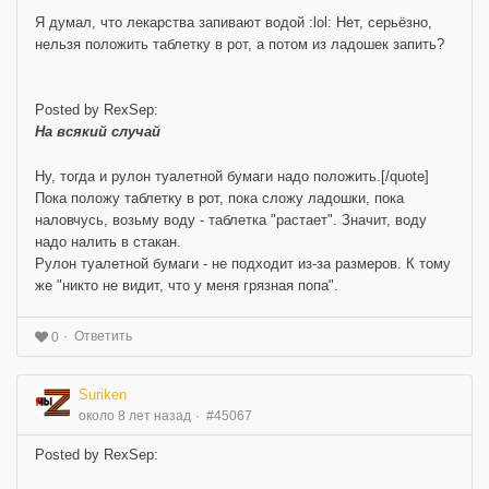
Я думал, что лекарства запивают водой :lol: Нет, серьёзно,
нельзя положить таблетку в рот, а потом из ладошек запить?
Posted by RexSep:
На всякий случай
Ну, тогда и рулон туалетной бумаги надо положить.[/quote]
Пока положу таблетку в рот, пока сложу ладошки, пока
наловчусь, возьму воду - таблетка "растает". Значит, воду
надо налить в стакан.
Рулон туалетной бумаги - не подходит из-за размеров. К тому
же "никто не видит, что у меня грязная попа".
Ответить
0
Suriken
около 8 лет назад
#45067
Posted by RexSep: