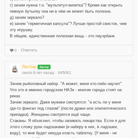
г) зачем нужна т.н. "мультитул-визитка"? Кроме как открыть
пивную бутылку она ни в чём не может быть полезна.
д) зачем зеркало?
е) зачем "герметичная капсула"? Лучше простой свисток, чем
эту игрушку.
В общем, единственная полезная вещь - это пауэрбанк.
Ответить
0
RexSep
Автор
около 8 лет назад
#45061
Зачем рыболовный набор. "А может, меня кто-либо научит".
Что это в именно городском НАЗе - многие города стоят на
реках.
Зачем зеркало. Даже мужики смотрятся: "а есть ли у меня
где-то фингал под глазом" (после драки или эпилептического
припадка). Женщины смотрятся ещё чаще.
Стаканы. Я объяснил, чтобы запивать лекарства. Если я для
этого сложу руки ладошками (и наберу в них, в ладошки,
воду), то мне будет некуда класть таблетку. (У меня - не