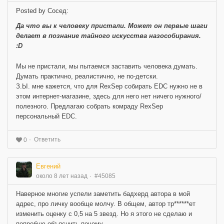
Posted by Сосед:
Да что вы к человеку пристали. Может он первые шаги
делает в познание тайного искусства назособирания.
:D
Мы не пристали, мы пытаемся заставить человека думать.
Думать практично, реалистично, не по-детски.
З.Ы. мне кажется, что для RexSep собирать EDC нужно не в
этом интернет-магазине, здесь для него нет ничего нужного/
полезного. Предлагаю собрать комраду RexSep
персональный EDC.
Ответить
0
Евгений
около 8 лет назад
#45085
Наверное многие успели заметить бадхерд автора в мой
адрес, про личку вообще молчу. В общем, автор тр******ет
изменить оценку с 0,5 на 5 звезд. Но я этого не сделаю и
попробую объяснить почему.