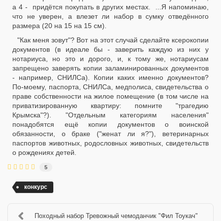
а 4 - придётся покупать в других местах. ...Я напоминаю,
что не уверен, а влезет ли набор в сумку отведённого
размера (20 на 15 на 15 см).
"Как меня зовут"? Вот на этот случай сделайте ксерокопии
документов (в идеале бы - заверить каждую из них у
нотариуса, но это и дорого, и, к тому же, нотариусам
запрещено заверять копии заламинированных документов
- например, СНИЛСа). Копии каких именно документов?
По-моему, паспорта, СНИЛСа, медполиса, свидетельства о
праве собственности на жилое помещение (в том числе на
приватизированную квартиру: помните "трагедию
Крымска"?). "Отдельным категориям населения"
понадобятся ещё копии документов о воинской
обязанности, о браке ("женат ли я?"), ветеринарных
паспортов животных, родословных животных, свидетельств
о рождениях детей.
5
конкурс
Походный набор Тревожный чемоданчик "Фил Тоукач"