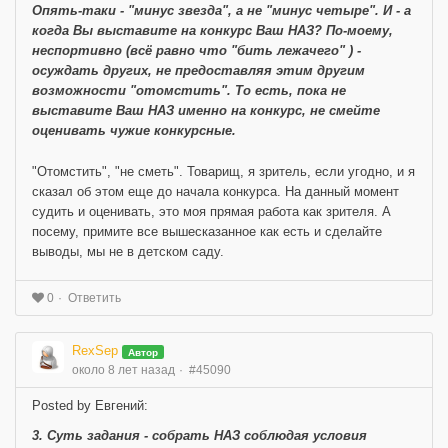
Опять-таки - "минус звезда", а не "минус четыре". И - а
когда Вы выставите на конкурс Ваш НАЗ? По-моему,
неспортивно (всё равно что "бить лежачего" ) -
осуждать других, не предоставляя этим другим
возможности "отомстить". То есть, пока не
выставите Ваш НАЗ именно на конкурс, не смейте
оценивать чужие конкурсные.
"Отомстить", "не сметь". Товарищ, я зритель, если угодно, и я
сказал об этом еще до начала конкурса. На данный момент
судить и оценивать, это моя прямая работа как зрителя. А
посему, примите все вышесказанное как есть и сделайте
выводы, мы не в детском саду.
Ответить
0
RexSep
Автор
около 8 лет назад
#45090
Posted by Евгений:
3. Суть задания - собрать НАЗ соблюдая условия