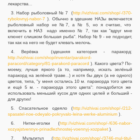
лекарства...
3. Набор рыболовный № 7 (
http://vizhivai.com/shop/-/370-
rybolovnyj-nabor-7
). Обычно в здешние НАЗы включается
рыболовный набор не №7, а № 5, но я считаю, что
включить в НАЗ надо именно № 7, так как "вдруг мне
клюнет слишком большая рыба". Набор № 9 - не подходит,
так как на него не будет клевать мелочь.
4. Верёвка (здешняя категория - паракорд:
http://vizhivai.com/shop/inventar/parakord-
paracord/category/81-parakord-paracord
). Какого цвета? По-
моему, лучше яркого (а то, например, искать зелёный
паракорд на зелёной траве...) и хотя бы двух (а не одного)
цветов, типа, "у меня остались 10 м. паракорда того цвета
и ещё 5 м. - паракорда этого цвета": понадобится же
использовать меньший кусок для одних целей и больший -
для других!
5. Спасательное одеяло (
http://vizhivai.com/shop/-/212-
spasatel-noe-odeyalo-pokryvalo-leina-werke-aluminium
).
6. Нитки-иголки (
http://vizhivai.com/shop/-/636-nabor-
xozyajstvennyx-prinadlezhnostej-voennyj-xozpaket
).
7. Мультитул (
http://vizhivai.com/shop/-/3746-mul-titul-