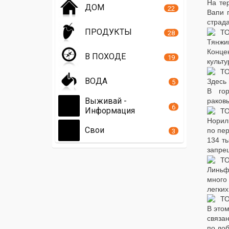
На те
ДОМ
22
Вапи 
страд
ПРОДУКТЫ
28
Тянжи
Концен
В ПОХОДЕ
19
культу
ВОДА
Здесь
5
В гор
Выживай -
раков
6
Информация
Норил
Свои
по пер
3
134 т
запре
Линьф
много
легких
В это
связа
по доб