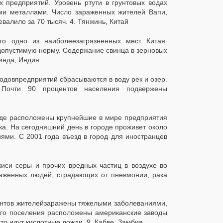
 предприятий. Уровень ртути в грунтовых водах
ми металлами. Число зараженных жителей Вапи,
евалило за 70 тысяч.
4. Тянжинь, Китай
о одно из наиболеезагрязненных мест Китая.
 допустимую норму. Содержание свинца в зерновых
кинда, Индия
одовпредприятий сбрасываются в воду рек и озер.
Почти 90 процентов населения подвержены
роде расположены крупнейшие в мире предприятия
ка. На сегодняшний день в городе проживет около
ми. С 2001 года въезд в город для иностранцев
иси серы и прочих вредных частиц в воздухе во
раженных людей, страдающих от пневмонии, рака
центов жителейзаражены тяжелыми заболеваниями,
ого поселения расположены американские заводы
сто идут кислотные дожди.
9. Кабве, Замбия