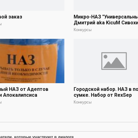
вой заказ
Микро-НАЗ "Универсальны
Дмитрий aka KicuM Сивох
ы
Конкурсы
ный НАЗ от Адептов
Городской набор. НАЗ в п
и Апокалипсиса
сумке. Набор от RexSep
ы
Конкурсы
атели, которые участвуют в диалоге