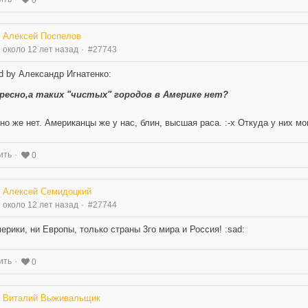
Алексей Поспелов
около 12 лет назад
#27743
d by Александр Игнатенко:
ресно,а таких "чистых" городов в Америке нет?
но же нет. Американцы же у нас, блин, высшая раса. :-x Откуда у них м
ить
0
Алексей Семидоцкий
около 12 лет назад
#27744
ерики, ни Европы, только страны 3го мира и Россия! :sad:
ить
0
Виталий Выживальщик