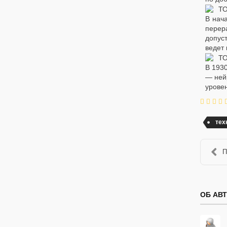
В нач
перер
допус
ведет 
В 193
— ней
уровен
тех
П
ОБ АВ