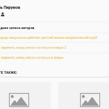
ь Пирумов
саться
Шамиль
Пирумов
ление
а
дние записи авторов
ороде минусинске работает детский военно патриотический клуб!
 пережить конец света и остаться в живых 2
 пережить конец света и остаться в живых
Е ТАКЖЕ: