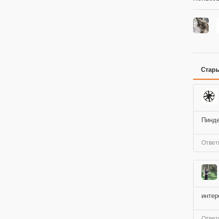
Стар
Пинде
Ответ
интер
Ответ