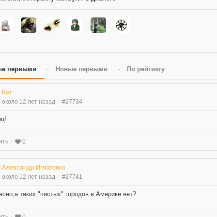
ые первыми
Новые первыми
По рейтингу
Кот
около 12 лет назад
#27734
ц!
ить
0
Александр Игнатенко
около 12 лет назад
#27741
есно,а таких "чистых" городов в Америке нет?
ить
0