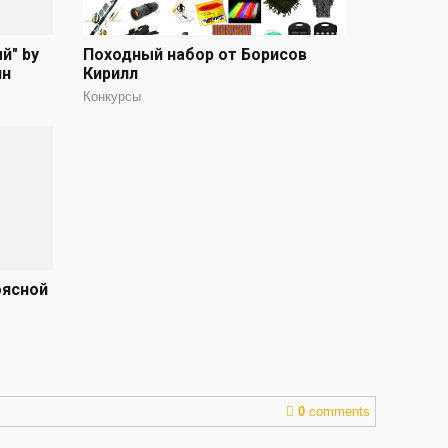
й" by
Походный набор от Борисов
ин
Кирилл
Конкурсы
оясной
0
comments