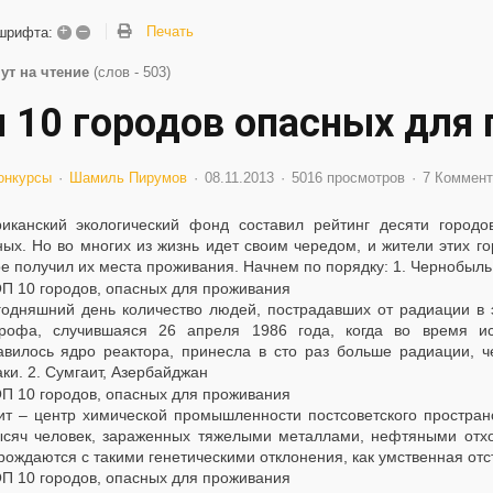
+
–
Печать
шрифта:
ут на чтение
(слов - 503)
п 10 городов опасных для
онкурсы
Шамиль Пирумов
08.11.2013
5016 просмотров
7 Коммент
иканский экологический фонд составил рейтинг десяти город
ных. Но во многих из жизнь идет своим чередом, и жители этих г
ое получил их места проживания. Начнем по порядку:
1. Чернобыль
годняшний день количество людей, пострадавших от радиации в 
трофа, случившаяся 26 апреля 1986 года, когда во время и
авилось ядро реактора, принесла в сто раз больше радиации,
аки.
2. Сумгаит, Азербайджан
ит – центр химической промышленности постсоветского простран
ысяч человек, зараженных тяжелыми металлами, нефтяными отх
рождаются с такими генетическими отклонения, как умственная отс