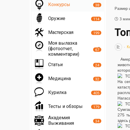
Конкурсы
38
Размер 
Оружие
114
3 мин
То
Мастерская
199
Моя вылазка
К
(фотоотчет,
67
комментарии)
Амер
Статьи
живот
24
котор
Медицина
32
На се
катас
Курилка
распл
405
Нагас
Тесты и обзоры
179
Сумга
275 т
Академия
здесь 
34
Выживания