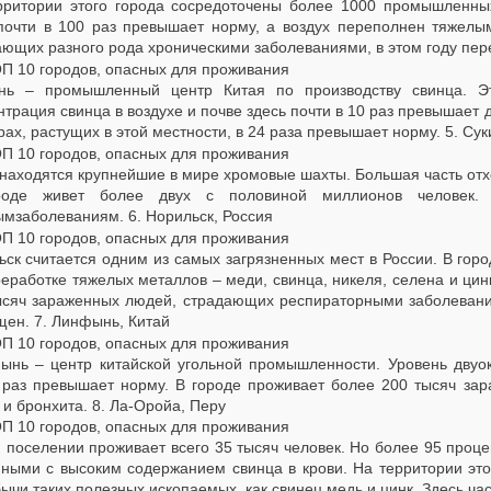
рритории этого города сосредоточены более 1000 промышленных
почти в 100 раз превышает норму, а воздух переполнен тяжелы
ающих разного рода хроническими заболеваниями, в этом году пер
нь – промышленный центр Китая по производству свинца. Эт
трация свинца в воздухе и почве здесь почти в 10 раз превышает
рах, растущих в этой местности, в 24 раза превышает норму.
5. Су
 находятся крупнейшие в мире хромовые шахты. Большая часть отх
оде живет более двух с половиной миллионов человек. 
ымзаболеваниям.
6. Норильск, Россия
ьск считается одним из самых загрязненных мест в России. В го
еработке тяжелых металлов – меди, свинца, никеля, селена и цин
ысяч зараженных людей, страдающих респираторными заболевания
щен.
7. Линфынь, Китай
ынь – центр китайской угольной промышленности. Уровень двуок
 раз превышает норму. В городе проживает более 200 тысяч за
 и бронхита.
8. Ла-Оройа, Перу
м поселении проживает всего 35 тысяч человек. Но более 95 про
нными с высоким содержанием свинца в крови. На территории эт
ычи таких полезных ископаемых, как свинец медь и цинк. Здесь ча