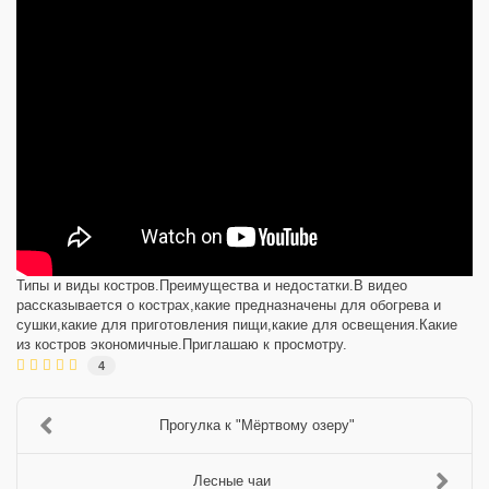
Типы и виды костров.Преимущества и недостатки.В видео
рассказывается о кострах,какие предназначены для обогрева и
сушки,какие для приготовления пищи,какие для освещения.Какие
из костров экономичные.Приглашаю к просмотру.
4
Прогулка к "Мёртвому озеру"
Лесные чаи