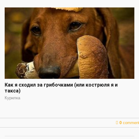
Как я сходил за грибочками (или кострюля я и
такса)
Курилка
0
commen