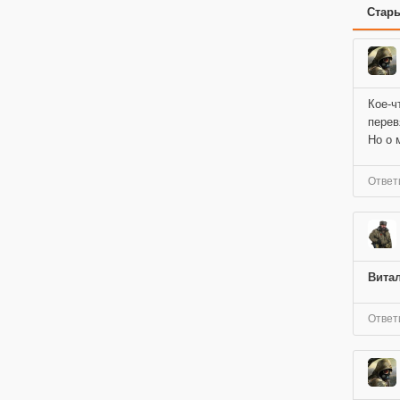
Стар
Кое-ч
перевя
Но о 
Ответ
Вита
Ответ