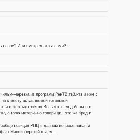
ь новое? Или смотрел отрывками?..
Фильм--нарезка из программ РенТВ,тв3,нтв и иже с
 не к месту вставляемой тетенькой
ьи в желтых газетах.Весь этот плод больного
ную горю матери--но товарищи...это же бред и
Вообще позиция РПЦ в данном вопросе явная,и
 факт.Миссионерский отдел...