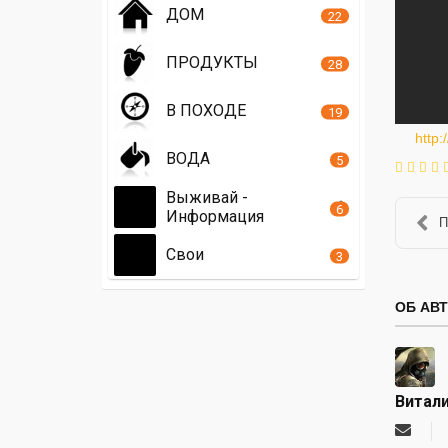
ДОМ
22
ПРОДУКТЫ
28
В ПОХОДЕ
19
http
ВОДА
5
Выживай -
6
Информация
П
Свои
3
ОБ АВ
Витал
Подпи
на