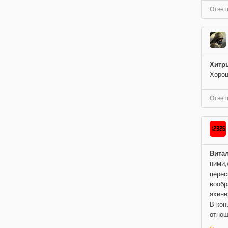
Ответ
Хитр
Хорош
Ответ
Вита
ними,
перес
вообр
ахине
В кон
отнош