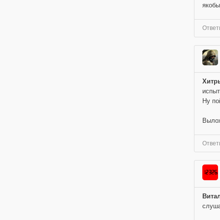
якобы
Ответ
Хитр
испыт
Ну по
Вылож
Ответ
Вита
слуша