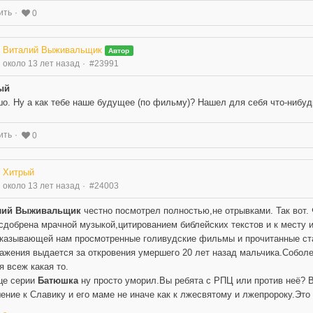
ить
0
Виталий Выживальщик
Автор
около 13 лет назад
#23991
ый
о. Ну а как тебе наше будущее (по фильму)? Нашел для себя что-нибуд
ить
0
Хитрый
около 13 лет назад
#24003
лий Выживальщик
честно посмотрел полностью,не отрывками. Так вот. 
сдобрена мрачной музыкой,цитированием библейских текстов и к месту и
казывающей нам просмотренные голивудские фильмы и прочитанные стат
ажения выдается за откровения умершего 20 лет назад мальчика.Соболез
я всеж какая то.
це серии
Батюшка
ну просто уморил.Вы ребята с РПЦ или против неё? 
ение к Славику и его маме не иначе как к лжесвятому и лжепророку.Это