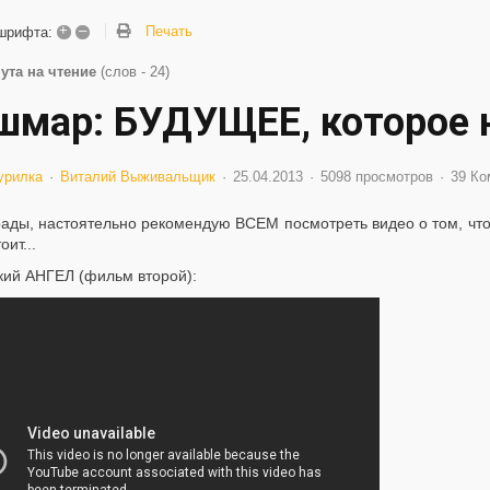
+
–
Печать
шрифта:
ута на чтение
(слов - 24)
шмар: БУДУЩЕЕ, которое н
урилка
Виталий Выживальщик
25.04.2013
5098 просмотров
39 Ко
ады, настоятельно рекомендую ВСЕМ посмотреть видео о том, что н
оит...
кий АНГЕЛ (фильм второй):