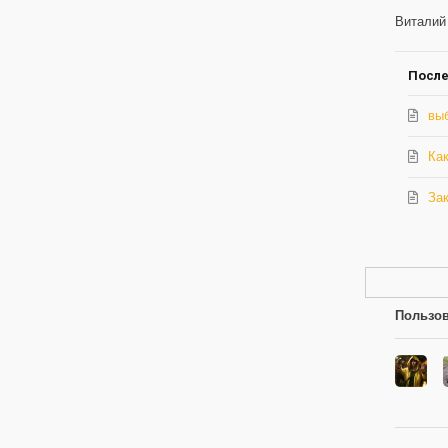
обнов
Виталий
автор
После
вы
Ка
Зак
Пользов