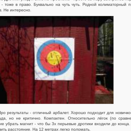
 - тоже в право. Буквально на чуть чуть. Родной колиматорный п
. Не интересно.
результаты - отличный арбалет. Хорошо подходит для новичков.
ада, но не критично. Компактен. Относительно лёгок (по срав
ие убрать магнит - что бы 3х перьевые дротики входили до конца
ить расстояние. На 12 метрах легко поломать.