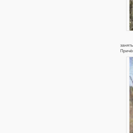
Вз
занять
Причём