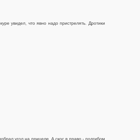
уре увидел, что явно надо пристрелять. Дротики
брал угол на прицеле. А скос в право - подгибом