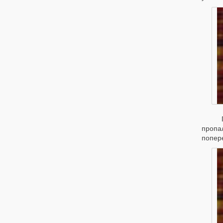
По о
пропа
попер