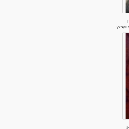
Пока
уходил
Что 