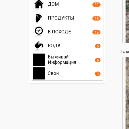
ДОМ
22
ПРОДУКТЫ
28
В ПОХОДЕ
19
ВОДА
5
На д
Выживай -
6
Информация
Свои
3