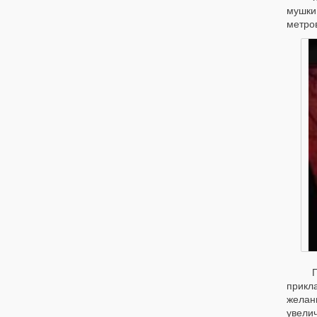
мушки
метров
Про 
прикл
желан
увелич