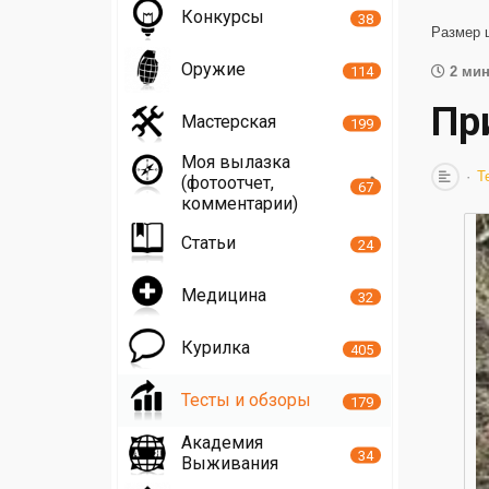
Конкурсы
38
Размер 
Оружие
114
2 мин
Пр
Мастерская
199
Моя вылазка
Т
(фотоотчет,
67
комментарии)
Статьи
24
Медицина
32
Курилка
405
Тесты и обзоры
179
Академия
34
Выживания