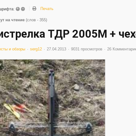
+
–
Печать
шрифта:
ут на чтение
(слов - 355)
истрелка ТДР 2005М + чех
есты и обзоры
serg12
27.04.2013
9031 просмотров
26 Комментари