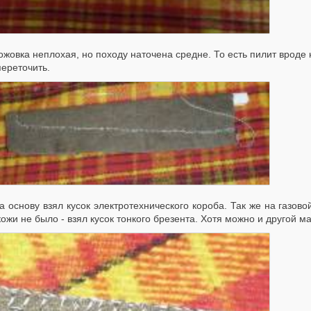
вка неплохая, но походу наточена средне. То есть пилит вроде 
ереточить.
снову взял кусок электротехнического короба. Так же на газово
кожи не было - взял кусок тонкого брезента. Хотя можно и другой м