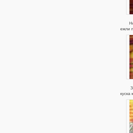
Ножо
ежли п
За о
куска 