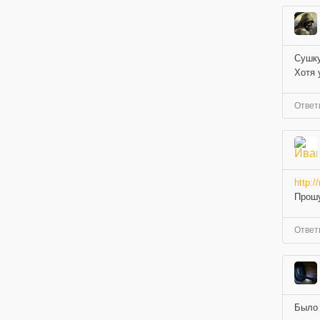
Сушку
Хотя 
Ответ
http:/
Прошу
Ответ
Было 