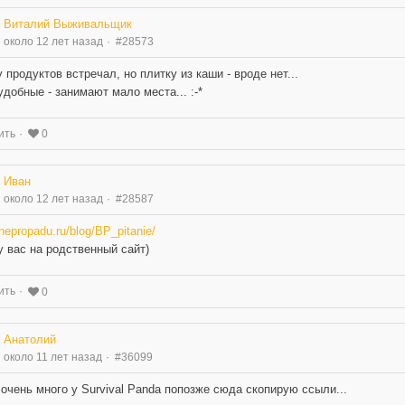
Виталий Выживальщик
около 12 лет назад
#28573
 продуктов встречал, но плитку из каши - вроде нет...
удобные - занимают мало места... :-*
ить
0
Иван
около 12 лет назад
#28587
/nepropadu.ru/blog/BP_pitanie/
 вас на родственный сайт)
ить
0
Анатолий
около 11 лет назад
#36099
очень много у Survival Panda попозже сюда скопирую ссыли...