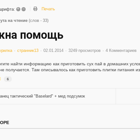
+
–
Печать
шрифта:
ута на чтение
(слов - 33)
жна помощь
урилка
странник13
02.01.2014
3249 просмотров
4 Комментариев
гите найти информацию как приготовить сух пай в домашних услови
не получается. Там описывалось как приготовить плитки питания и
6
анец тактический "Baselard" + мед подсумок
ТОРЕ