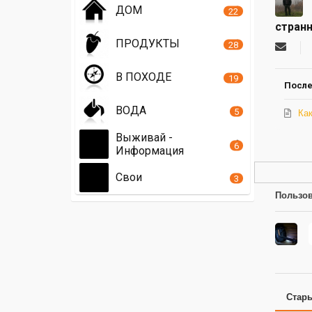
ДОМ
22
стран
ПРОДУКТЫ
28
Подпи
на
обнов
В ПОХОДЕ
19
автор
После
ВОДА
5
Ка
Выживай -
6
Информация
Свои
3
Пользов
Стар