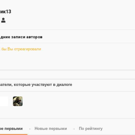
ник13
саться
странник13
ление
а
дние записи авторов
к бы Вы отреагировали
атели, которые участвуют в диалоге
ые первыми
Новые первыми
По рейтингу