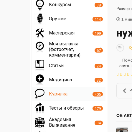
Конкурсы
38
Размер 
Оружие
114
1 мин
ну
Мастерская
199
Моя вылазка
К
(фотоотчет,
67
комментарии)
Помо
Статьи
опять 
24
Медицина
32
Р
Курилка
405
Тесты и обзоры
179
ОБ АВ
Академия
34
Выживания