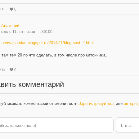
ить
0
Анатолий
около 11 лет назад
#36100
/survivalpandas.blogspot.ru/2014/11/blog-post_2.html
о там тем 20 по что сделать, в том числе про батончики...
ить
0
вить комментарий
публиковать комментарий от имени гостя
Зарегистрируйтесь
или
авториз
обязательное поле)
E-mail