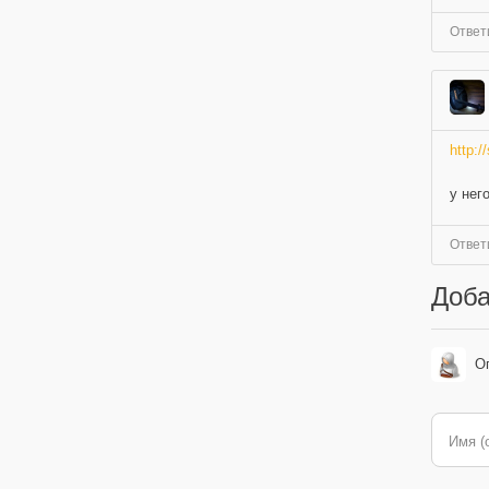
Ответ
http:/
у нег
Ответ
Доба
О
Имя (