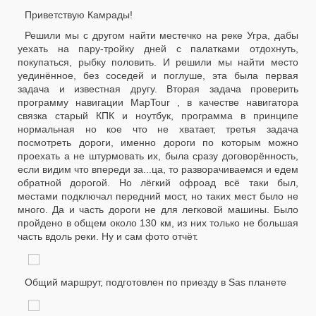
Приветствую Камрады!
Решили мы с другом найти местечко на реке Угра, дабы
уехать на пару-тройку дней с палатками отдохнуть,
покупаться, рыбку половить. И решили мы найти место
уединённое, без соседей и поглуше, эта была первая
задача и известная другу. Вторая задача проверить
программу навигации MapTour , в качестве навигатора
связка старый КПК и ноутбук, программа в принципе
нормальная но кое что не хватает, третья задача
посмотреть дороги, именно дороги по которым можно
проехать а не штурмовать их, была сразу договорённость,
если видим что впереди за...ца, то разворачиваемся и едем
обратной дорогой. Но лёгкий офроад всё таки был,
местами подключал передний мост, но таких мест было не
много. Да и часть дороги не для легковой машины. Было
пройдено в общем около 130 км, из них только не большая
часть вдоль реки. Ну и сам фото отчёт.
Общий маршрут, подготовлен по приезду в Sas планете