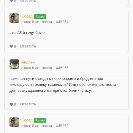
Ответить
0
Сосед
Автор
около 8 лет назад
#45264
это 2015 году было
Ответить
0
Андрей
около 8 лет назад
#45266
намечал пути отхода с переправами и бродами под
имеющуюся технику намечали? Или перспективные места
для эвакуационного лагеря столбили? :crazy:
Ответить
0
Сосед
Автор
около 8 лет назад
#45269