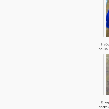
Набо
банка 
В ка
леской