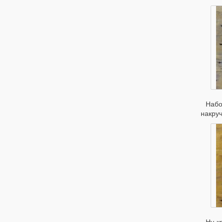
Набо
накруч