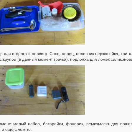
р для второго и первого. Соль, перец, половник нержавейка, три 
с крупой (в данный момент гречка), подложка для ложек силиконова
рмане малый набор, батарейки, фонарик, ремкомлект для пошив
 и ещё с чем то.