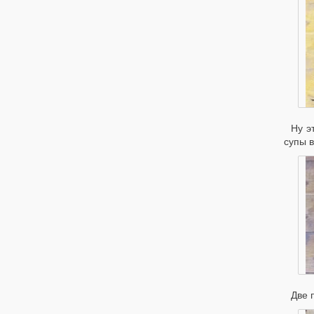
Ну э
супы в
Две 