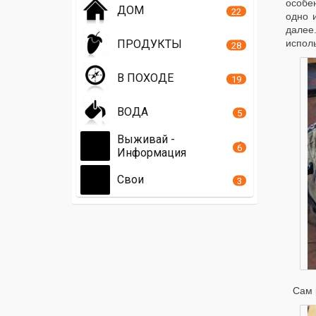
особе
ДОМ
22
одно 
далее.
ПРОДУКТЫ
исполь
28
В ПОХОДЕ
19
ВОДА
5
Выживай -
6
Информация
Свои
3
Сам 