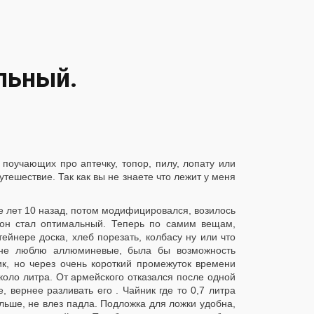
льный.
поучающих про аптечку, топор, пилу, лопату или
тешествие. Так как вы не знаете что лежит у меня
 лет 10 назад, потом модифицировался, возилось
 он стал оптимальный. Теперь по самим вещам,
ейнере доска, хлеб порезать, колбасу ну или что
а не люблю аллюминевые, была бы возможность
ик, но через очень короткий промежуток времени
коло литра. От армейского отказался после одной
, вернее разливать его . Чайник где то 0,7 литра
ольше, не влез падла. Подложка для ложки удобна,