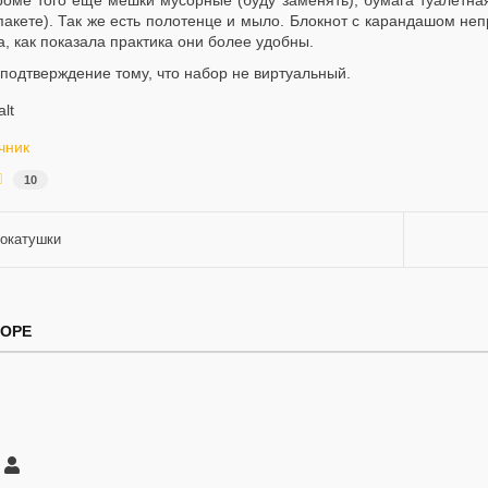
роме того ещё мешки мусорные (буду заменять), бумага туалетная
пакете). Так же есть полотенце и мыло. Блокнот с карандашом не
, как показала практика они более удобны.
 подтверждение тому, что набор не виртуальный.
чник
10
окатушки
ТОРЕ
саться
Сосед