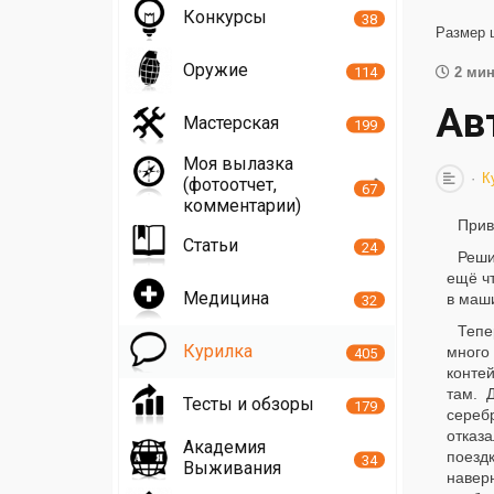
Конкурсы
38
Размер 
Оружие
114
2 мин
Ав
Мастерская
199
Моя вылазка
К
(фотоотчет,
67
комментарии)
Прив
Статьи
24
Реши
ещё чт
Медицина
в маши
32
Тепе
Курилка
много
405
контей
там. 
Тесты и обзоры
179
сереб
отказа
Академия
поездк
34
Выживания
наверн