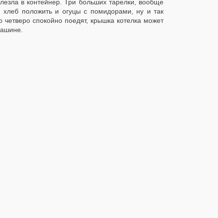
влезла в контейнер. Три больших тарелки, вообще
и хлеб положить и огуцы с помидорами, ну и так
го четверо спокойно поедят, крышка котелка может
машине.