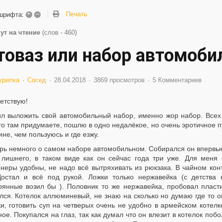
+
–
Печать
шрифта:
ут на чтение
(слов - 460)
товаз или набор автомоби
урилка
Сосед
28.04.2018
3869 просмотров
5 Комментариев
етствую!
л выложить свой автомобильный набор, именно жор набор. Всех 
о там придумаете, пошлю в одно недалёкое, но очень эротичное пу
не, чем пользуюсь и где езжу.
рь немного о самом наборе автомобильном. Собирался он впервые
 лишнего, в таком виде как он сейчас года три уже. Для меня
неры удобны, не надо всё вытряхивать из рюкзака. В чайном конт
Достал и всё под рукой. Ложки только нержавейка (с детств
рянные возил бы ). Половник то же нержавейка, пробовал пласт
лся. Котелок аллюминевый, не знаю на сколько но думаю где то о
и, готовить суп на четверых очень не удобно в армейском котелке
ое. Покупался на глаз, так как думал что он влезит в котелок поб