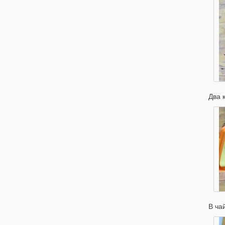
Два 
В ча