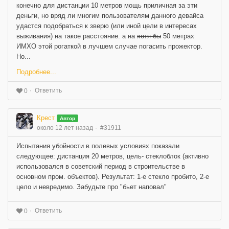
конечно для дистанции 10 метров мощь приличная за эти
деньги, но вряд ли многим пользователям данного девайса
удастся подобраться к зверю (или иной цели в интересах
выживания) на такое расстояние. а на
хотя бы
50 метрах
ИМХО этой рогаткой в лучшем случае погасить прожектор.
Но...
Подробнее...
Ответить
0
Крест
Автор
около 12 лет назад
#31911
Испытания убойности в полевых условиях показали
следующее: дистанция 20 метров, цель- стеклоблок (активно
использовался в советский период в строительстве в
основном пром. объектов). Результат: 1-е стекло пробито, 2-е
цело и невредимо. Забудьте про "бьет наповал"
Ответить
0