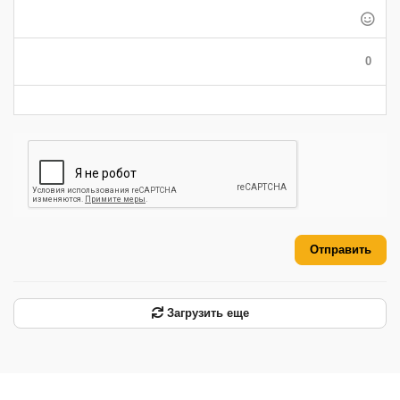
-
-
-
-
-
-
-
-
-
-
-
-
0
-
-
-
-
-
-
Отправить
Загрузить еще