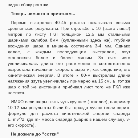
видно сбоку рогатки.
Теперь немного о приятном...
Первые выстрелов 40-45 рогатка показывала весьма
средненькие результаты. При стрельбе с 10 (всего лишь!)
метров по листу ГКЛ толщиной 12,5 мм стальными
шариками калибра 8мм (купленными здесь же), глубина
вхождения шара в мишень составила 3-4 мм. Однако
далее, с каждым последующим выстрелом, жгут
становился более и более мягким. За счет чего
увеличивалась длина его растяжения и соответственно
возростала начальная скорость шара и, как следствие, его
кинетическая энергия. В итоге к 80-м выстрелам длина
натяжения жгута увеличилась примерно на 15 см, а тот же
шар с той же дистанции прибивал лист того же ГКЛ уже
насквозь.
ИМХО если шары взять чуть крупнее (тяжелее), например
10-12 мм результаты были бы гораздо лучше (если верить
формуле для расчета кинетической энергии снаряда
2
E=mv
/2, где m- масса снаряда (шарик в нашем случае), v-
его скорость).
Не дожила до "сотки"