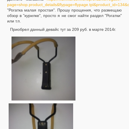
page=shop.product_details&flypage=flypage.tpl&product_id=134&
"Рогатка малая простая". Прошу прощения, что размещаю
обзор в "курилке", просто я не смог найти раздел "Рогатки"
или т.п.
Приобрел данный девайс тут за 209 руб. в марте 2014г.