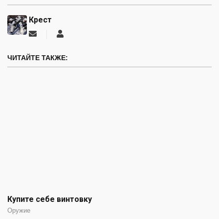
Крест
Подписаться
Крест
на
обновление
ЧИТАЙТЕ ТАКЖЕ:
автора
Купите себе винтовку
Оружие