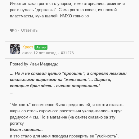
Имеется такая рогатка с упором, тоже оторвались резинки и
растянулась "державка". Сама рогатка косая, из плохой
пластмассы, куча щелей. ИМХО говно :-x
Ответить
0
Крест
Автор
около 12 лет назад
#31276
Posted by Иван Медведь:
... Но я не ставил целью "пробить", а стрелял легкими
стальными шариками на "меткость"... Шарики,
которые брал здесь - оченно понравились!
...
"Меткость" несомненно была среди целей, и кстати сказать
шары со столь скромного расстояния укладывались в круг
радиусом 4 см. Но в магазине (на сайте) сказано за эту
рогатку
Бьет наповал...
и это стало для меня поводом проверить ее "убойность".