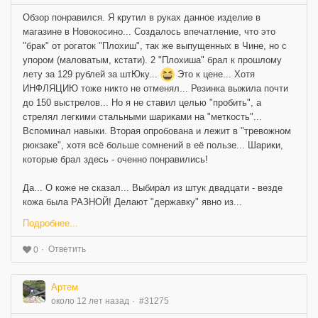
Обзор понравился. Я крутил в руках данное изделие в
магазине в Новокосино... Создалось впечатление, что это
"брак" от рогаток "Плохиш", так же выпущенных в Чине, но с
упором (маловатым, кстати). 2 "Плохиша" брал к прошлому
лету за 129 рублей за штЮку...
Это к цене... Хотя
ИНФЛЯЦИЮ тоже никто не отменял... Резинка выжила почти
до 150 выстрелов... Но я не ставил целью "пробить", а
стрелял легкими стальными шариками на "меткость"...
Вспоминал навыки. Вторая опробована и лежит в "тревожном
рюкзаке", хотя всё больше сомнений в её пользе... Шарики,
которые брал здесь - оченно понравились!
Да... О коже не сказал... Выбирал из штук двадцати - везде
кожа была РАЗНОЙ! Делают "державку" явно из...
Подробнее...
Ответить
0
Артем
около 12 лет назад
#31275