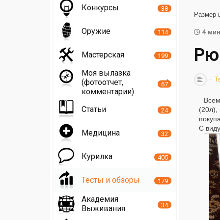
Конкурсы
38
Размер 
Оружие
114
4 мин
Рю
Мастерская
199
Моя вылазка
Т
(фотоотчет,
67
комментарии)
Всем
Статьи
(20л)
24
покупа
С виду
Медицина
32
Курилка
405
Тесты и обзоры
179
Академия
34
Выживания