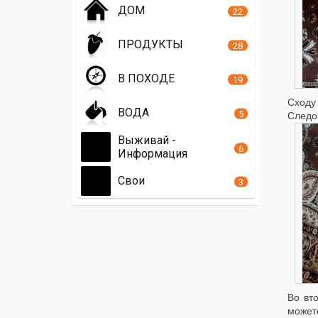
ДОМ
22
ПРОДУКТЫ
28
В ПОХОДЕ
19
Сходу
ВОДА
5
Следов
Выживай -
6
Информация
Свои
3
Во вт
может