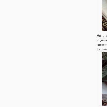
На эт
«дышащ
кажет
Карма