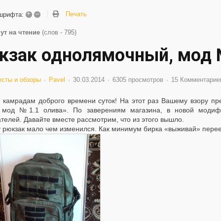
+
–
Печать
шрифта:
ут на чтение
(слов - 795)
кзак однолямочный, мод 
есты и обзоры
Pavel
30.03.2014
6305 просмотров
15 Комментарие
 камрадам доброго времени суток! На этот раз Вашему взору п
, мод №1.1 олива». По заверениям магазина, в новой модиф
телей. Давайте вместе рассмотрим, что из этого вышло.
 рюкзак мало чем изменился. Как минимум бирка «выживай» переех