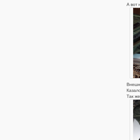
А вот 
Внешн
Казало
Так же