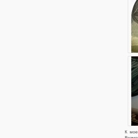
К мое
Возмо