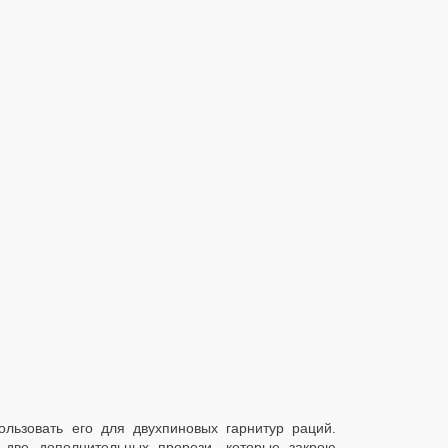
льзовать его для двухпиновых гарнитур раций.
 две дополнительных прорези, которые закрою