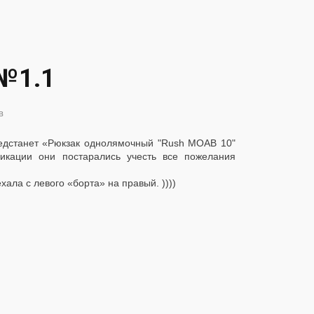
№1.1
в
редстанет «Рюкзак однолямочный "Rush MOAB 10"
икации они постарались учесть все пожелания
ала с левого «борта» на правый. ))))