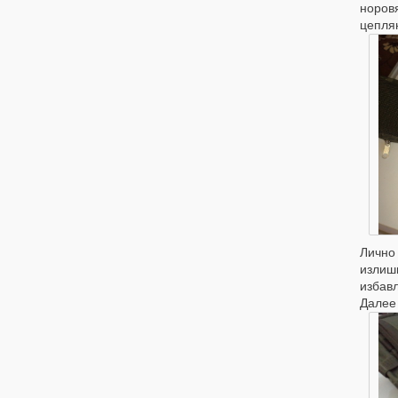
норов
цепляю
Лично
излишн
избавл
Далее 