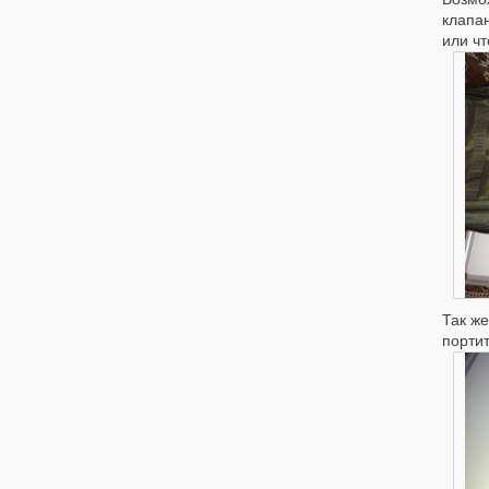
клапан
или чт
Так же
портит