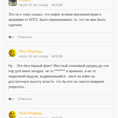
около 10 лет назад
#43196
Это он к тому сказал, что нефиг всяким механизаторам и
прорабам от КПСС было переиначивать то, что не ими было
сделано.
Ответить
0
Иван Медведь
около 10 лет назад
#43198
Ну... Это бесспорный факт! Местный плешивый уродец до сих
пор для меня загадка: не то ******** и вражина, а не то
недалекий мудхак, выдвинувшийся , вися на юбке на
достаточную высоту власти, что бы его не смогли вовремя
укоротить...
Ответить
0
Иван Медведь