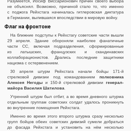
Разумеется, Иосиф Виссарионович причин своего выбора
не объяснял. Возможно, причиной стало то, что именно
с поджога Рейхстага начиналась гитлеровская диктатура
в Германии, вылившаяся впоследствии в мировую войну.
Флаг на фронтоне
На ближние подступы к Рейхстагу советские части вышли
29 апреля. Здание обороняли наиболее фанатичные
части СС, включая подразделения, сформированные
из латышских, французских и скандинавских
коллаборационистов. Дрались последние защитники
нацизма с остервенением.
30 апреля штурм Рейхстага начали бойцы 171-й
стрелковой дивизии под командованием
полковника
Алексея Негоды
и 150-й стрелковой дивизии
генерал-
майора Василия Шатилова
.
Утренний штурм был отбит, а во время дневного штурма
отдельным группам советских солдат удалось проникнуть
во внутренние помещения Рейхстага.
Именно во время этого второго штурма сразу несколько
групп бойцов обеих советских дивизий сумели добраться
до фасада Рейхстага и установить на нём несколько