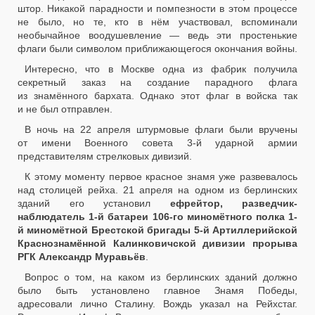
штор. Никакой парадности и помпезности в этом процессе
не было, но те, кто в нём участвовал, вспоминали
необычайное воодушевление — ведь эти простенькие
флаги были символом приближающегося окончания войны.
Интересно, что в Москве одна из фабрик получила
секретный заказ на создание парадного флага
из знамённого бархата. Однако этот флаг в войска так
и не был отправлен.
В ночь на 22 апреля штурмовые флаги были вручены
от имени Военного совета 3-й ударной армии
представителям стрелковых дивизий.
К этому моменту первое красное знамя уже развевалось
над столицей рейха. 21 апреля на одном из берлинских
зданий его установил
ефрейтор, разведчик-
наблюдатель 1-й батареи 106-го миномётного полка 1-
й миномётной Брестской бригады 5-й Артиллерийской
Краснознамённой Калинковичской дивизии прорыва
РГК Александр Муравьёв
.
Вопрос о том, на каком из берлинских зданий должно
было быть установлено главное Знамя Победы,
адресовали лично Сталину. Вождь указал на Рейхстаг.