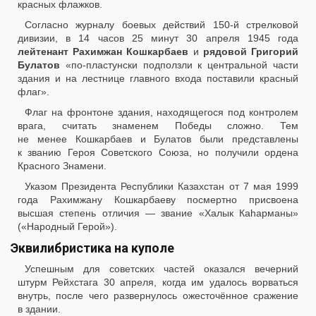
красных флажков.
Согласно журналу боевых действий 150-й стрелковой
дивизии, в 14 часов 25 минут 30 апреля 1945 года
лейтенант Рахимжан Кошкарбаев
и
рядовой Григорий
Булатов
«по-пластунски подползли к центральной части
здания и на лестнице главного входа поставили красный
флаг».
Флаг на фронтоне здания, находящегося под контролем
врага, считать знаменем Победы сложно. Тем
не менее Кошкарбаев и Булатов были представлены
к званию Героя Советского Союза, но получили ордена
Красного Знамени.
Указом Президента Республики Казахстан от 7 мая 1999
года Рахимжану Кошкарбаеву посмертно присвоена
высшая степень отличия — звание «Халык Каhарманы»
(«Народный Герой»).
Эквилибристика на куполе
Успешным для советских частей оказался вечерний
штурм Рейхстага 30 апреля, когда им удалось ворваться
внутрь, после чего развернулось ожесточённое сражение
в здании.