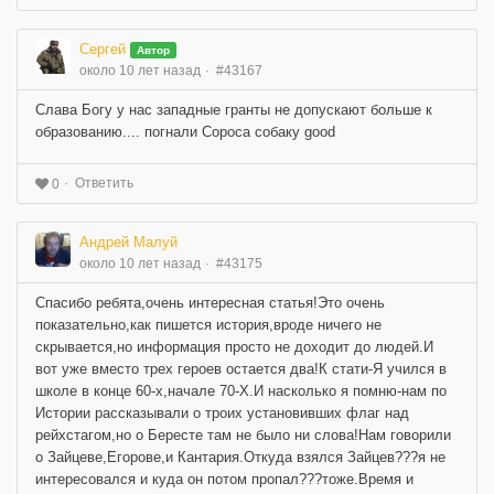
Сергей
Автор
около 10 лет назад
#43167
Слава Богу у нас западные гранты не допускают больше к
образованию.... погнали Сороса собаку good
Ответить
0
Андрей Малуй
около 10 лет назад
#43175
Спасибо ребята,очень интересная статья!Это очень
показательно,как пишется история,вроде ничего не
скрывается,но информация просто не доходит до людей.И
вот уже вместо трех героев остается два!К стати-Я учился в
школе в конце 60-х,начале 70-Х.И насколько я помню-нам по
Истории рассказывали о троих установивших флаг над
рейхстагом,но о Бересте там не было ни слова!Нам говорили
о Зайцеве,Егорове,и Кантария.Откуда взялся Зайцев???я не
интересовался и куда он потом пропал???тоже.Время и