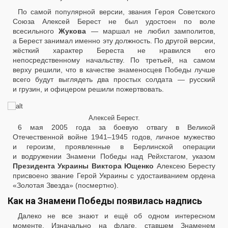
По самой популярной версии, звания Героя Советского
Союза Алексей Берест не был удостоен по воле
всесильного
Жукова
— маршал не любил замполитов,
а Берест занимал именно эту должность. По другой версии,
жёсткий характер Береста не нравился его
непосредственному начальству. По третьей, на самом
верху решили, что в качестве знаменосцев Победы лучше
всего будут выглядеть два простых солдата — русский
и грузин, и офицером решили пожертвовать.
Алексей Берест.
6 мая 2005 года за боевую отвагу в Великой
Отечественной войне 1941–1945 годов, личное мужество
и героизм, проявленные в Берлинской операции
и водружении Знамени Победы над Рейхстагом, указом
Президента Украины Виктора Ющенко
Алексею Бересту
присвоено звание Герой Украины с удостаиванием ордена
«Золотая Звезда» (посмертно).
Как на Знамени Победы появилась надпись
Далеко не все знают и ещё об одном интересном
моменте. Изначально на флаге, ставшем Знаменем