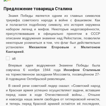
Предложение товарища Сталина
Знамя Победы является одним из главных символов
триумфа советского народа в войне с фашизмом. Как
и полагается подобному символу, его история окружена
набором легенд и мифов. Некоторые недоговорённости,
присутствовавшие в официально принятом в СССР
описании водружения знамени над Рейхстагом, позволили
некоторым усомниться в том, что флаг был действительно
установлен
Михаилом Егоровым
и
Мелитоном
Кантарией
.
Впервые идея водружения Знамени Победы была
озвучена 6 ноября 1944 года
Иосифом Сталиным
на торжественном заседании Моссовета, посвящённом 27-
й годовщине Октябрьской революции.
В своей речи советский лидер сказал: «Советский народ
и Красная армия успешно осуществляют задачи, вставшие
перед нами в ходе Отечественной войны… Отныне
и навсегда наша земля свободна от гитлеровской нечисти,
и теперь перед Красной армией остаётся её последняя,