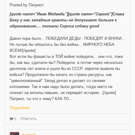
Posted by Патриот:
[quote name="Иван Медведь"][quote name="Сергей"]Слава
Богу у нас западные гранты не допускают больше к
образованию.... погнали Сороса собаку good
Давно пора было... ПОБЕДИЛИ ДЕДЫ - ПОБЕДЯТ И ВНУКИ...
Но лучше бы обошлось бы без войны... МИРНОГО НЕБА
ВСЕМ![/quote]
Вот если бы фашисты в ТОЙ войне победили... они что, тоже
бы, как мы, сделали бы? Победили, а потом через несколько
десятков лет взяли и ушли бы из СССР, обратно вывели бы
войска? Продолжали бы качать из страны ресурсы, как
"цивилизованный" Запад делал и делает со своими
колониями. Так и нам надо было делать, тогда никто не
плюнет на могилы павших, не переврёт историю...[/quote]
Патриот, ты это к чему? КАК-ТО...
Подробнее...
Ответить
0
Андрей