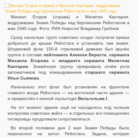
Михаил Егоров (справа) и Мелитон Кантария,
водрузившие Знамя Победы над берлинским Рейхстагом в
мае 1945 года. Фото: РИА Новости/ Владимир Гребнев
Сразу несколько групп советских солдат получили приказ
добраться до крыши Рейхстага и установить там знамя.
Штурмовой флаг 150-й стрелковой дивизии был вручён
группе в составе
лейтенанта Алексея Береста
,
сержанта
Михаила Егорова
и
младшего сержанта Мелитона
Кантарии
. Знамённую группу прикрывала огнём рота
автоматчиков под командованием
старшего сержанта
Ильи Сьянова
.
Изначально этот флаг был установлен на фронтоне
главного входа Рейхстага — на восточной части здания —
и прикреплён к конной скульптуре
Вильгельма I
.
На тот момент здание ещё не находилось под полным
контролем советских войск — в отдельных его помещениях
гитлеровцы продолжали сопротивляться.
Во второй половине дня 2 мая Знамя Победы было
перенесено на купол Рейхстага. Задача, которую