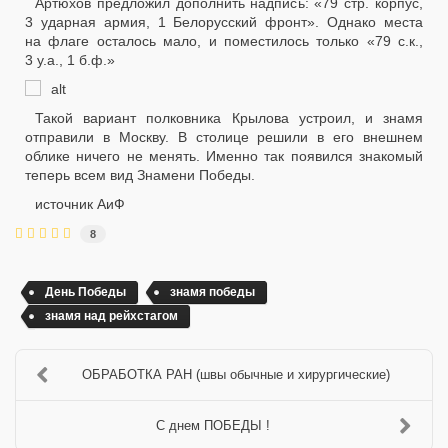
Артюхов предложил дополнить надпись: «79 стр. корпус,
3 ударная армия, 1 Белорусский фронт». Однако места
на флаге осталось мало, и поместилось только «79 с.к.,
3 у.а., 1 б.ф.»
Такой вариант полковника Крылова устроил, и знамя
отправили в Москву. В столице решили в его внешнем
облике ничего не менять. Именно так появился знакомый
теперь всем вид Знамени Победы.
источник АиФ
8
День Победы
знамя победы
знамя над рейхстагом
ОБРАБОТКА РАН (швы обычные и хирургические)
С днем ПОБЕДЫ !