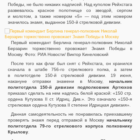
Победы, не было никаких надписей. Над куполом Рейхстага
развевалось красное полотнище со звездой, серпом
и молотом, а также номером «5» — под этим номером
значилось знамя, выданное 150-й стрелковой дивизии.
Первый комендант Берлина генерал-полковник Николай
Берзарин торжественно провожает Знамя Победы в
Москву. Фото: РИА Новости/ Виктор Кинеловский
После того как флаг был снят с Рейхстага, он хранился
сначала в штабе 756-го стрелкового полка, а затем
в политотделе 150-й стрелковой дивизии. 19 июня,
накануне отправки знамени в Москву,
начальник
политотдела 150-й дивизии подполковник Артюхов
приказал сделать на нем надпись белой краской: «150 стр.
ордена Кутузова II ст. Идриц. Див.». Это означало «150-я
стрелковая ордена Кутузова II степени Идрицкая дивизия».
Данная самодеятельность не понравилась приехавшему
проверять знамя перед отправкой в Москву
начальнику
политотдела 79-го стрелкового корпуса полковнику
Крылову
.