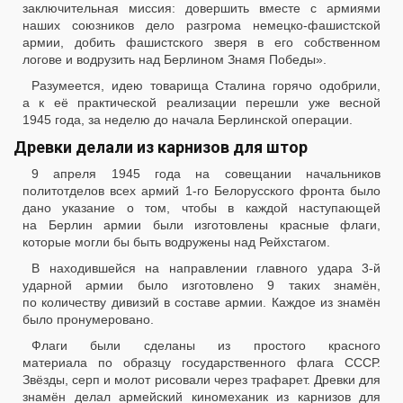
заключительная миссия: довершить вместе с армиями
наших союзников дело разгрома немецко-фашистской
армии, добить фашистского зверя в его собственном
логове и водрузить над Берлином Знамя Победы».
Разумеется, идею товарища Сталина горячо одобрили,
а к её практической реализации перешли уже весной
1945 года, за неделю до начала Берлинской операции.
Древки делали из карнизов для штор
9 апреля 1945 года на совещании начальников
политотделов всех армий 1-го Белорусского фронта было
дано указание о том, чтобы в каждой наступающей
на Берлин армии были изготовлены красные флаги,
которые могли бы быть водружены над Рейхстагом.
В находившейся на направлении главного удара 3-й
ударной армии было изготовлено 9 таких знамён,
по количеству дивизий в составе армии. Каждое из знамён
было пронумеровано.
Флаги были сделаны из простого красного
материала по образцу государственного флага СССР.
Звёзды, серп и молот рисовали через трафарет. Древки для
знамён делал армейский киномеханик из карнизов для