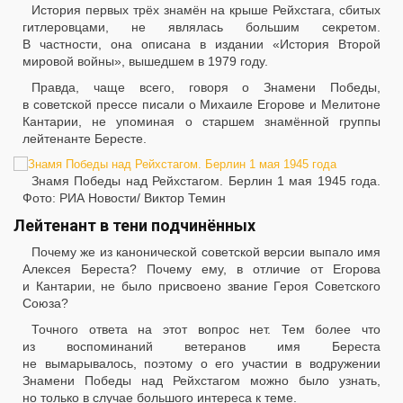
История первых трёх знамён на крыше Рейхстага, сбитых
гитлеровцами, не являлась большим секретом.
В частности, она описана в издании «История Второй
мировой войны», вышедшем в 1979 году.
Правда, чаще всего, говоря о Знамени Победы,
в советской прессе писали о Михаиле Егорове и Мелитоне
Кантарии, не упоминая о старшем знамённой группы
лейтенанте Бересте.
Знамя Победы над Рейхстагом. Берлин 1 мая 1945 года.
Фото: РИА Новости/ Виктор Темин
Лейтенант в тени подчинённых
Почему же из канонической советской версии выпало имя
Алексея Береста? Почему ему, в отличие от Егорова
и Кантарии, не было присвоено звание Героя Советского
Союза?
Точного ответа на этот вопрос нет. Тем более что
из воспоминаний ветеранов имя Береста
не вымарывалось, поэтому о его участии в водружении
Знамени Победы над Рейхстагом можно было узнать,
но только в случае большого интереса к теме.