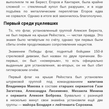
выполняли те же Берест, Егоров и Кантария, была крайне
сложной — стеклянный купол был разрушен, и в ходе
подъёма по металлическим переплётам Егоров едва
не сорвался. Однако в итоге всё закончилось благополучно.
Первый среди уцелевших
То, что флаг, установленный группой Алексея Береста,
не был первым на крыше Рейхстага, — чистая правда. Это
знамя было четвёртым по счёту, однако три первых были
сбиты огнём продолжавших сопротивление нацистов.
Знаменем Победы флаг, поднятый бойцами 150-й
стрелковой дивизии, был назван по двум причинам. Во-
первых, он был «номерным», то есть официально
выданным для установления, во-вторых, он не был сбит
гитлеровским огнём.
Первый флаг на крыше Рейхстага был установлен
штурмовой группой под командованием
капитана
Владимира Макова
в составе
старших сержантов Гази
Загитова
,
Александра Лисименко
,
Михаила Минина
и
сержанта Алексея Боброва
. Буквально с разницей
в несколько минут свои знамёна установили ещё две
группы —
майора Бондаря
и
лейтенанта Сорокина
.