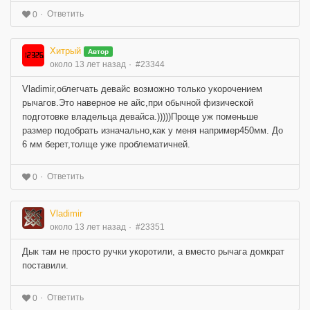
Ответить
0
Хитрый
Автор
около 13 лет назад
#23344
Vladimir,облегчать девайс возможно только укорочением
рычагов.Это наверное не айс,при обычной физической
подготовке владельца девайса.)))))Проще уж поменьше
размер подобрать изначально,как у меня например450мм. До
6 мм берет,толще уже проблематичней.
Ответить
0
Vladimir
около 13 лет назад
#23351
Дык там не просто ручки укоротили, а вместо рычага домкрат
поставили.
Ответить
0