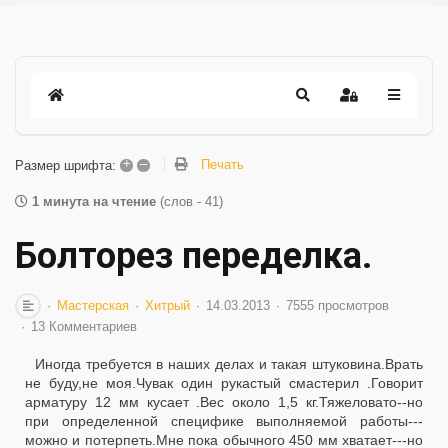
+
–
Печать
Размер шрифта:
1 минута на чтение
(слов - 41)
Болторез переделка.
Мастерская
Хитрый
14.03.2013
7555 просмотров
13 Комментариев
Иногда требуется в наших делах и такая штуковина.Врать
не буду,не моя.Чувак один рукастый смастерил .Говорит
арматуру 12 мм кусает .Вес около 1,5 кг.Тяжеловато--но
при определенной специфике выполняемой работы---
можно и потерпеть.Мне пока обычного 450 мм хватает---но