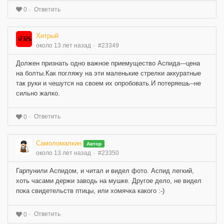
Ответить
0
Хитрый
около 13 лет назад
#23349
Должен признать одно важное приемущество Аспида---цена
на болты.Как погляжу на эти маленькие стрелки аккуратные
так руки и чешутся на своем их опробовать.И потеряешь--не
сильно жалко.
Ответить
0
Самоломалкин
Автор
около 13 лет назад
#23350
Гарпунили Аспидом, и читал и видел фото. Аспид легкий,
хоть часами держи заводь на мушке. Другое дело, не видел
пока свидетельств птицы, или хомячка какого :-)
Ответить
0