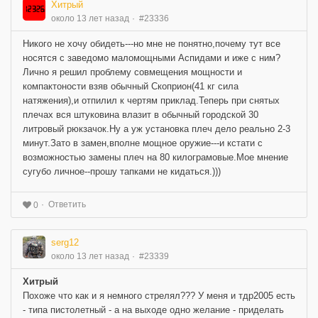
Хитрый
около 13 лет назад
#23336
Никого не хочу обидеть---но мне не понятно,почему тут все
носятся с заведомо маломощными Аспидами и иже с ним?
Лично я решил проблему совмещения мощности и
компактоности взяв обычный Скоприон(41 кг сила
натяжения),и отпилил к чертям приклад.Теперь при снятых
плечах вся штуковина влазит в обычный городской 30
литровый рюкзачок.Ну а уж установка плеч дело реально 2-3
минут.Зато в замен,вполне мощное оружие---и кстати с
возможностью замены плеч на 80 килограмовые.Мое мнение
сугубо личное--прошу тапками не кидаться.)))
Ответить
0
serg12
около 13 лет назад
#23339
Хитрый
Похоже что как и я немного стрелял??? У меня и тдр2005 есть
- типа пистолетный - а на выходе одно желание - приделать