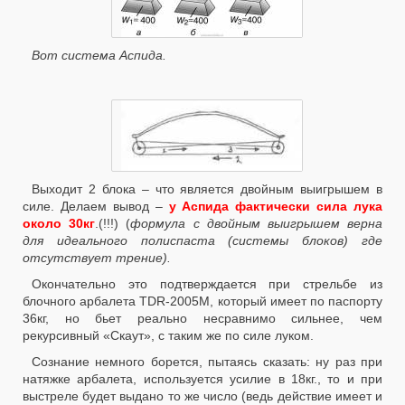
Вот система Аспида.
Выходит 2 блока – что является двойным выигрышем в
силе. Делаем вывод –
у Аспида фактически сила лука
около 30кг
.(!!!) (
формула с двойным выигрышем верна
для идеального полиспаста (системы блоков) где
отсутствует трение).
Окончательно это подтверждается при стрельбе из
блочного арбалета
TDR
-2005
M
, который имеет по паспорту
36кг, но бьет реально несравнимо сильнее, чем
рекурсивный «Скаут», с таким же по силе луком.
Сознание немного борется, пытаясь сказать: ну раз при
натяжке арбалета, используется усилие в 18кг., то и при
выстреле будет выдано то же число (ведь действие имеет и