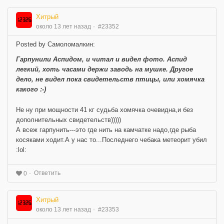
Хитрый
около 13 лет назад
#23352
Posted by Самоломалкин:
Гарпунили Аспидом, и читал и видел фото. Аспид
легкий, хоть часами держи заводь на мушке. Другое
дело, не видел пока свидетельств птицы, или хомячка
какого :-)
Не ну при мощности 41 кг судьба хомячка очевидна,и без
дополнительных свидетельств)))))
А всеж гарпунить---это где нить на камчатке надо,где рыба
косяками ходит.А у нас то...Последнего чебака метеорит убил
:lol:
Ответить
0
Хитрый
около 13 лет назад
#23353