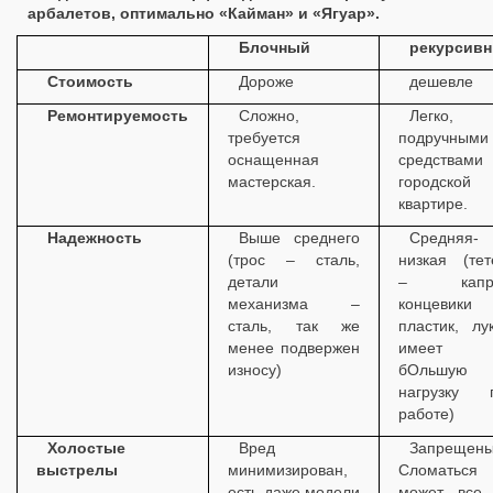
арбалетов, оптимально «Кайман» и «Ягуар».
Блочный
рекурсив
Стоимость
Дороже
дешевле
Ремонтируемость
Сложно,
Легко,
требуется
подручными
оснащенная
средствам
мастерская.
городской
квартире.
Надежность
Выше среднего
Средняя-
(трос – сталь,
низкая (тет
детали
– капро
механизма –
концевик
сталь, так же
пластик, лу
менее подвержен
имеет
износу)
бОльшую
нагрузку 
работе)
Холостые
Вред
Запрещены
выстрелы
минимизирован,
Сломаться
есть даже модели
может все,