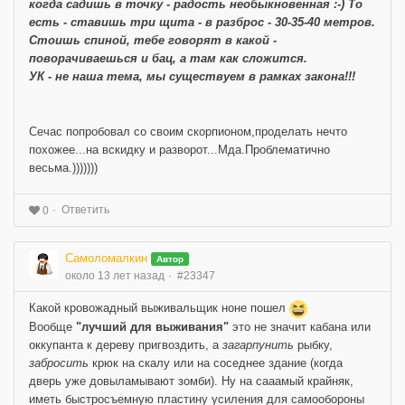
когда садишь в точку - радость необыкновенная :-) То
есть - ставишь три щита - в разброс - 30-35-40 метров.
Стоишь спиной, тебе говорят в какой -
поворачиваешься и бац, а там как сложится.
УК - не наша тема, мы существуем в рамках закона!!!
Сечас попробовал со своим скорпионом,проделать нечто
похожее...на вскидку и разворот...Мда.Проблематично
весьма.)))))))
Ответить
0
Самоломалкин
Автор
около 13 лет назад
#23347
Какой кровожадный выживальщик ноне пошел
Вообще
"лучший для выживания"
это не значит кабана или
оккупанта к дереву пригвоздить, а
загарпунить
рыбку,
забросить
крюк на скалу или на соседнее здание (когда
дверь уже довыламывают зомби). Ну на сааамый крайняк,
иметь быстросъемную пластину усиления для самообороны