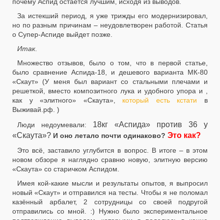
почему Аспид остается лучшим, исходя из выводов.
За истекший период, я уже трижды его модернизировал,
но по разным причинам – неудовлетворен работой. Статья
о Супер-Аспиде выйдет позже.
Итак.
Множество отзывов, было о том, что в первой статье,
было сравнение Аспида-18, и дешевого варианта МК-80
«Скаут» (У меня был вариант со стальными плечами и
решеткой, вместо композитного лука и удобного упора и ,
как у «элитного» «Скаута»,
который есть кстати
в
Выживай.рф. )
18кг «Аспида» против 36 у
Люди недоумевали:
«Скаута»?
Это как?
И оно летало почти одинаково?
Это всё, заставило углубится в вопрос. В итоге – в этом
новом обзоре я наглядно сравню новую, элитную версию
«Скаута» со старичком Аспидом.
Имея кой-какие мысли и результаты опытов, я выпросил
новый «Скаут» и отправился на тесты. Чтобы я не поломал
казённый арбалет, 2 сотрудницы со своей подругой
отправились со мной. :) Нужно было экспериментальное