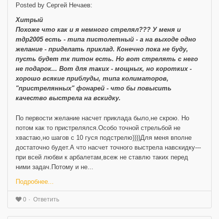
Posted by Сергей Нечаев:
Хитрый
Похоже что как и я немного стрелял??? У меня и
тдр2005 есть - типа пистолетный - а на выходе одно
желание - приделать приклад. Конечно пока не буду,
пусть будет тк питон есть. Но вот стрелять с него
не подарок... Вот для таких - мощных, но коротких -
хорошо всякие приблуды, типа колиматоров,
"пристрелянных" фонарей - что бы повысить
качество выстрела на вскидку.
По первости желание насчет приклада было,не скрою. Но
потом как то пристрелялся.Особо точной стрельбой не
хвастаю,но шагов с 10 гуся подстрелю))))Для меня вполне
достаточно будет.А что насчет точного выстрела навскидку---
при всей любви к арбалетам,всеж не ставлю таких перед
ними задач.Потому и не...
Подробнее...
Ответить
0