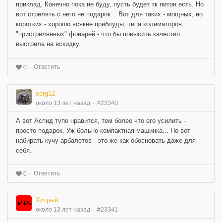
приклад. Конечно пока не буду, пусть будет тк питон есть. Но
вот стрелять с него не подарок... Вот для таких - мощных, но
коротких - хорошо всякие приблуды, типа колиматоров,
"пристрелянных" фонарей - что бы повысить качество
выстрела на вскидку.
Ответить
0
serg12
около 13 лет назад
#23340
А вот Аспид тупо нравится, тем более что его усилить -
просто подарок. Уж больно компактная машинка... Но вот
набирать кучу арбалетов - это же как обосновать даже для
себя.
Ответить
0
Хитрый
около 13 лет назад
#23341