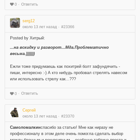
Ответить
0
serg12
около 13 лет назад
#23366
Posted by Хитрый:
...на вскидку и разворот...Мда.Проблематично
весьма.)))))))
Ежли тоже придумаешь как похитрей болт зафундячить -
пиши, интересно :-) А кто нибудь пробовал стрелять навесом
или использовать стрелу как...???
Ответить
0
Сергей
около 13 лет назад
#23370
Самоломалкин
спасибо за статью! Мне как ниразу не
профессионалу в этом деле очень помогла сделать выбор
между блочным и рекурсивным... особенно таблица просто и