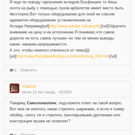
И еще по поводу гарпунения аспидом.Боуфишинг то бишь
охота на рыбу с помощью луков-арбалетов имеет место быть
бесспорно.Вот только оборудование для оной не совсем
адекватно оборудованию установленном на
Аспиде.Например[url]
http://www.arbalet.ru/katushki
[/url]Обратите
внимание на цену и на исполнение.Я понимаю,что самое
дорогое не есть самое лучшее--но тем не менее выводы
какие- никакие,напрашиваются.
А это ,чтобы немного отвлечься от темы))))
[url]
http://www.floridabowfishing.com/bowfishing_019.htm
[/url]
Ответить
0
Vladimir
около 13 лет назад
#23355
Товарищ
Самоломалкин
, подскажите ответ на такой вопрос.
Вот мне не впилось никак стрелять шариками, и если я сниму
обойму, смогу ли я стрелять трехперьевыми дротиками или
конструкция мушки не позволит?
Ответить