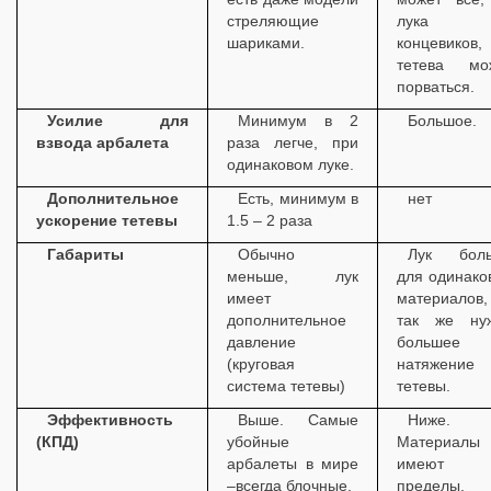
стреляющие
лука 
шариками.
концевиков,
тетева мо
порваться.
Усилие для
Минимум в 2
Большое.
взвода арбалета
раза легче, при
одинаковом луке.
Дополнительное
Есть, минимум в
нет
ускорение тетевы
1.5 – 2 раза
Габариты
Обычно
Лук бол
меньше, лук
для одинако
имеет
материалов
дополнительное
так же ну
давление
большее
(круговая
натяжение
система тетевы)
тетевы.
Эффективность
Выше. Самые
Ниже.
(КПД)
убойные
Материалы
арбалеты в мире
имеют
–всегда блочные.
пределы.