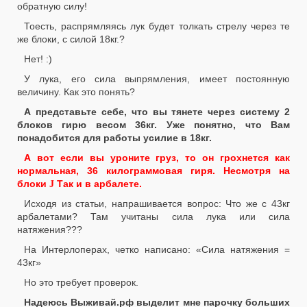
обратную силу!
Тоесть, распрямляясь лук будет толкать стрелу через те
же блоки, с силой 18кг.?
Нет! :)
У лука, его сила выпрямления, имеет постоянную
величину. Как это понять?
А представьте себе, что вы тянете через систему 2
блоков гирю весом 36кг. Уже понятно, что Вам
понадобится для работы усилие в 18кг.
А вот если вы уроните груз, то он грохнется как
нормальная, 36 килограммовая гиря. Несмотря на
блоки
Так и в арбалете.
J
Исходя из статьи, напрашивается вопрос: Что же с 43кг
арбалетами? Там учитаны сила лука или сила
натяжения???
На Интерлоперах, четко написано: «Сила натяжения =
43кг»
Но это требует проверок.
Надеюсь Выживай.рф выделит мне парочку больших