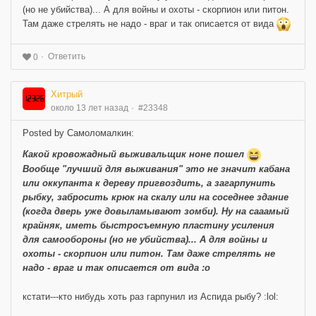
(но не убийства)... А для войны и охоты - скорпион или питон.
Там даже стрелять не надо - враг и так описается от вида
Ответить
0
Хитрый
около 13 лет назад
#23348
Posted by Самоломалкин:
Какой кровожадный выживальщик ноне пошел
Вообще
"лучший для выживания"
это не значит кабана
или оккупанта к дереву пригвоздить, а
загарпунить
рыбку,
забросить
крюк на скалу или на соседнее здание
(когда дверь уже довыламывают зомби). Ну на сааамый
крайняк, иметь быстросъемную пластину усиления
для самообороны (но не убийства)... А для войны и
охоты - скорпион или питон. Там даже стрелять не
надо - враг и так описается от вида :o
кстати---кто нибудь хоть раз гарпунил из Аспида рыбу? :lol: