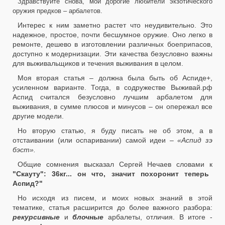
Здравствуйте снова, мои дорогие любители экзотического
оружия предков – арбалетов.
Интерес к ним заметно растет что неудивительно. Это
надежное, простое, почти бесшумное оружие. Оно легко в
ремонте, дешево в изготовлении различных боеприпасов,
доступно к модернизации. Эти качества безусловно важны
для выживальщиков и течения выживания в целом.
Моя вторая статья – должна была быть об Аспиде+,
усиленном варианте. Тогда, в содружестве Выживай.рф
Аспид считался безусловно лучшим арбалетом для
выживания, в сумме плюсов и минусов – он опережал все
другие модели.
Но вторую статью, я буду писать не об этом, а в
отстаивании (или оспаривании) самой идеи –
«Аспид зэ
бэст».
Общие сомнения высказал Сергей Нечаев словами к
"Скауту": 36кг... он что, значит похоронит теперь
Аспид?"
Но исходя из писем, и моих новых знаний в этой
тематике, статья расширится до более важного разбора:
рекурсивные
и
блочные
арбалеты, отличия. В итоге -