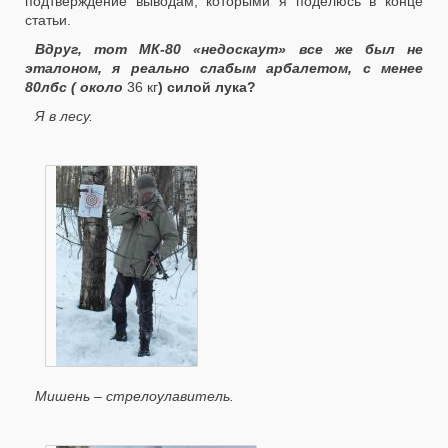
подтверждение выводам, которыми я поделюсь в конце
статьи.
Вдруг, тот МК-80 «недоскаут» все же был не
эталоном, я реально слабым арбалетом, с менее
80лбс ( около
36 кг
) силой лука?
Я в лесу.
Мишень – стрелоулавитель.