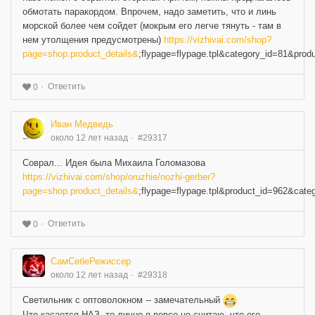
обмотать паракордом. Впрочем, надо заметить, что и линь
морской более чем сойдет (мокрым его легче тянуть - там в
нем утолщения предусмотрены)
https://vizhivai.com/shop?
page=shop.product_details&
;flypage=flypage.tpl&category_id=81&prod
Ответить
0
Иван Медведь
около 12 лет назад
#29317
Соврал... Идея была Михаила Голомазова
https://vizhivai.com/shop/oruzhie/nozhi-gerber?
page=shop.product_details&
;flypage=flypage.tpl&product_id=962&cate
Ответить
0
СамСебеРежиссер
около 12 лет назад
#29318
Светильник с оптоволокном -- замечательный
Что касается НАЗ, то лично я вовсе не считаю, что его