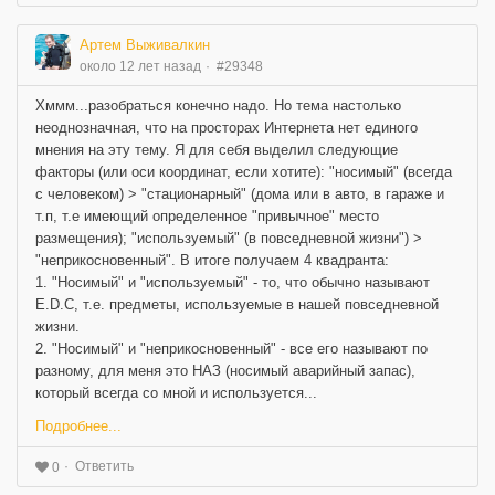
Артем Выживалкин
около 12 лет назад
#29348
Хммм...разобраться конечно надо. Но тема настолько
неоднозначная, что на просторах Интернета нет единого
мнения на эту тему. Я для себя выделил следующие
факторы (или оси координат, если хотите): "носимый" (всегда
с человеком) > "стационарный" (дома или в авто, в гараже и
т.п, т.е имеющий определенное "привычное" место
размещения); "используемый" (в повседневной жизни") >
"неприкосновенный". В итоге получаем 4 квадранта:
1. "Носимый" и "используемый" - то, что обычно называют
E.D.C, т.е. предметы, используемые в нашей повседневной
жизни.
2. "Носимый" и "неприкосновенный" - все его называют по
разному, для меня это НАЗ (носимый аварийный запас),
который всегда со мной и используется...
Подробнее...
Ответить
0