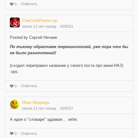
Ответить
0
СамСебеРежиссер
около 12 лет назад
#29331
Posted by Сергей Нечаев:
По тихому обрастаем терминологией, уже пора что бы
не было разночтений!
(сходил переправил название у своего поста про мини-НАЗ)
:ops:
Ответить
0
Иван Медведь
около 12 лет назад
#29337
А идея о "словаре" здравая... :write:
Ответить
0