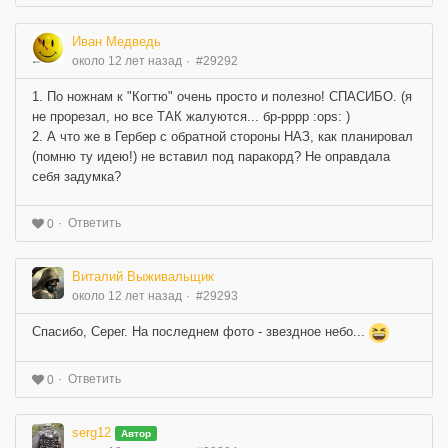
Иван Медведь
около 12 лет назад
#29292
1. По ножнам к "Когтю" очень просто и полезно! СПАСИБО. (я
не прорезал, но все ТАК жалуются... бр-рррр :ops: )
2. А что же в Гербер с обратной стороны НАЗ, как планировал
(помню ту идею!) не вставил под паракорд? Не оправдала
себя задумка?
Ответить
0
Виталий Выживальщик
около 12 лет назад
#29293
Спасибо, Серег. На последнем фото - звездное небо...
Ответить
0
serg12
Автор