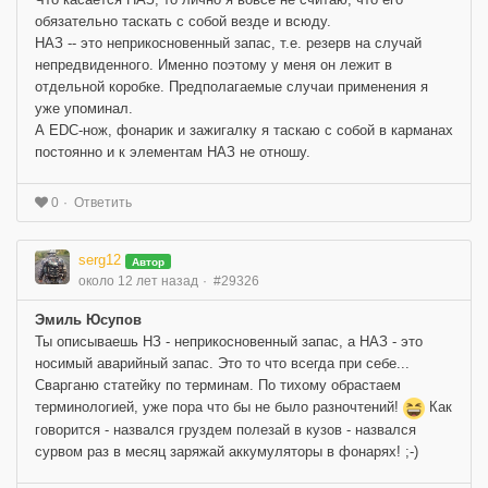
обязательно таскать с собой везде и всюду.
НАЗ -- это неприкосновенный запас, т.е. резерв на случай
непредвиденного. Именно поэтому у меня он лежит в
отдельной коробке. Предполагаемые случаи применения я
уже упоминал.
А EDC-нож, фонарик и зажигалку я таскаю с собой в карманах
постоянно и к элементам НАЗ не отношу.
Ответить
0
serg12
Автор
около 12 лет назад
#29326
Эмиль Юсупов
Ты описываешь НЗ - неприкосновенный запас, а НАЗ - это
носимый аварийный запас. Это то что всегда при себе...
Сварганю статейку по терминам. По тихому обрастаем
терминологией, уже пора что бы не было разночтений!
Как
говорится - назвался груздем полезай в кузов - назвался
сурвом раз в месяц заряжай аккумуляторы в фонарях! ;-)