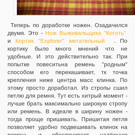
Теперь по доработке ножен. Озадачился
двумя. Это -
Нож Выживальщика "Коготь"
и
Кортик "Explorer" метательный
. По
кортику было много мнений что не
удобные. И это действительно так. При
попытке повеситьна ремень "родным"
способом его перекашивает, тк точка
крепления ниже центра масс клинка. По
этому просто доработал. Из стропы сшил
петлю для ремня. Тут есть хитрый момент -
лучше брать максимально широкую стропу
или ремень. В идеале в ширину ножен -
тогда проще пришивать. Пришитая петля
позволяет удобно подвешивать клинок на
ремень и обеспечивает надёжную