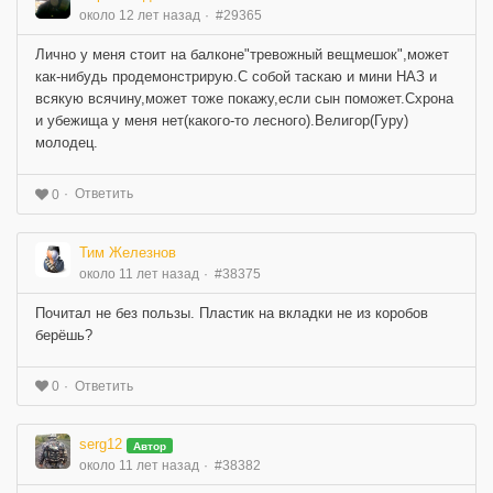
около 12 лет назад
#29365
Лично у меня стоит на балконе"тревожный вещмешок",может
как-нибудь продемонстрирую.С собой таскаю и мини НАЗ и
всякую всячину,может тоже покажу,если сын поможет.Схрона
и убежища у меня нет(какого-то лесного).Велигор(Гуру)
молодец.
Ответить
0
Тим Железнов
около 11 лет назад
#38375
Почитал не без пользы. Пластик на вкладки не из коробов
берёшь?
Ответить
0
serg12
Автор
около 11 лет назад
#38382