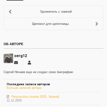
Удлинитель с лампой.
Щепокол для щепотницы.
ОБ АВТОРЕ
serg12
Подписаться
serg12
на
обновление
Сергей Нечаев еще не создал свою биографию
автора
Последние записи авторов
Больше записей автора
Результаты сезона 2025. Урожай.
11.12.2025