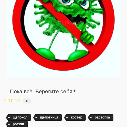
Пока всё. Берегите себя!!!
11
щепокол
щепотница
костёр
растопка
розжиг